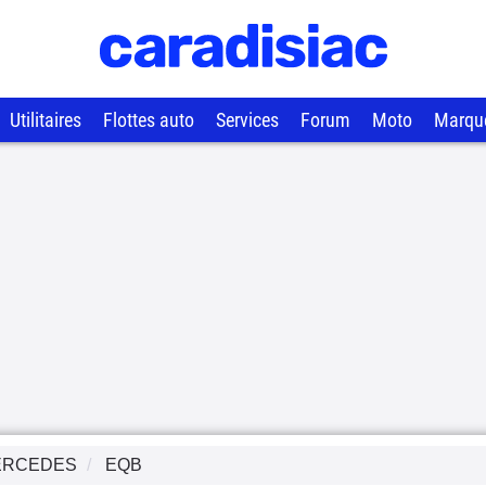
Utilitaires
Flottes auto
Services
Forum
Moto
Marqu
ERCEDES
EQB