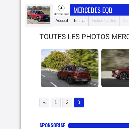
MERCEDES EQB
Accueil
Essais
Fiches fiabilité
Com
TOUTES LES PHOTOS MER
«
1
2
3
(current)
SPONSORISE