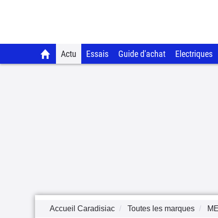
Actu
Essais
Guide d'achat
Electriques
Accueil Caradisiac
Toutes les marques
M