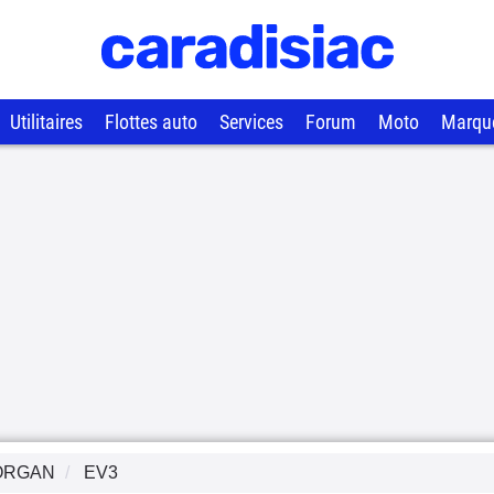
Utilitaires
Flottes auto
Services
Forum
Moto
Marqu
ORGAN
EV3