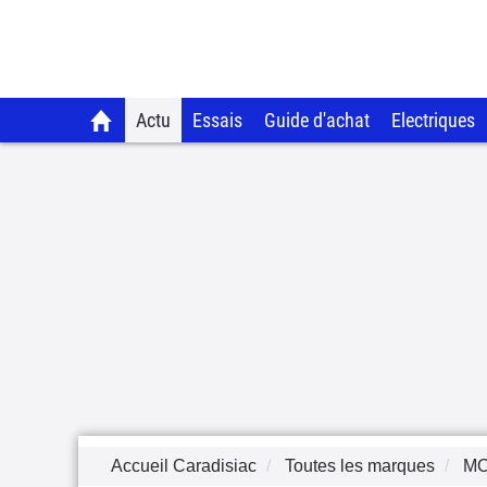
Actu
Essais
Guide d'achat
Electriques
Accueil Caradisiac
Toutes les marques
M