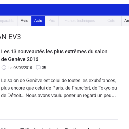
paratifs
Avis
Actu
Prix
Fiches techniques
Cote
An
AN EV3
Les 13 nouveautés les plus extrêmes du salon
de Genève 2016
Le 05/03/2016
35
Le salon de Genève est celui de toutes les exubérances,
plus encore que celui de Paris, de Francfort, de Tokyo ou
de Détroit... Nous avons voulu porter un regard un peu
décalé sur cette manifestation et vous présentons ici
quelques extrêmes parmis les nouveautés (ou en tout
cas voitures récentes) présentées cette année.