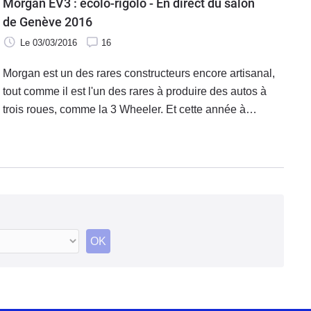
Morgan EV3 : écolo-rigolo - En direct du salon
de Genève 2016
Le 03/03/2016
16
Morgan est un des rares constructeurs encore artisanal,
tout comme il est l'un des rares à produire des autos à
trois roues, comme la 3 Wheeler. Et cette année à
Genève, il dévoile un modèle à 3 roues mû par un moteur
électrique : le EV3.
OK