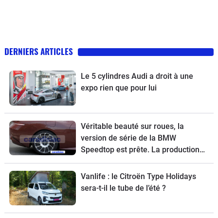
DERNIERS ARTICLES
Le 5 cylindres Audi a droit à une
expo rien que pour lui
Véritable beauté sur roues, la
version de série de la BMW
Speedtop est prête. La production
de ce break de chasse sera limitée à
70 exemplaires.
Vanlife : le Citroën Type Holidays
sera-t-il le tube de l’été ?