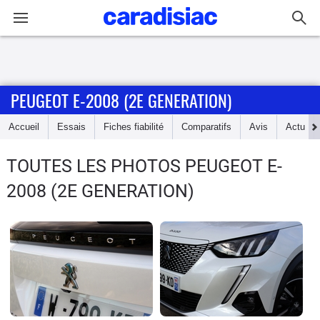
Connexion / Inscription
PEUGEOT E-2008 (2E GENERATION)
Accueil
Accueil
Essais
Fiches fiabilité
Comparatifs
Avis
Actu
Actu
TOUTES LES PHOTOS PEUGEOT E-
Essais
2008 (2E GENERATION)
Guide
d'achat
Electriques
Utilitaires