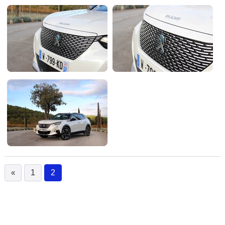
Flottes
Auto
Services
Forum
Moto
Marques
«
1
2
(current)