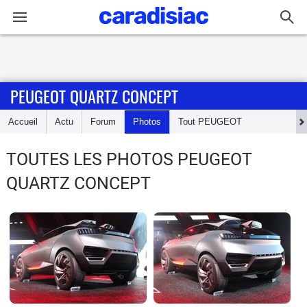
Connexion / Inscription
PEUGEOT QUARTZ CONCEPT
Accueil
Accueil
Actu
Forum
Photos
Tout
PEUGEOT
Actu
TOUTES LES PHOTOS PEUGEOT
Essais
QUARTZ CONCEPT
Guide
d'achat
Electriques
Utilitaires