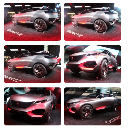
Flottes
Auto
Services
Forum
Moto
Marques