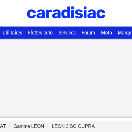
Utilitaires
Flottes auto
Services
Forum
Moto
Marqu
AT
Gamme
LEON
LEON 3 SC CUPRA