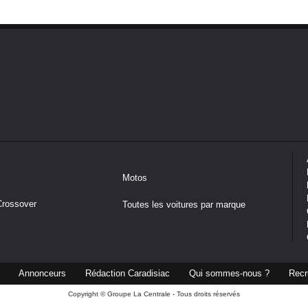
Motos
Crossover
Toutes les voitures par marque
Annonceurs
Rédaction Caradisiac
Qui sommes-nous ?
Recr
Copyright © Groupe La Centrale - Tous droits réservés