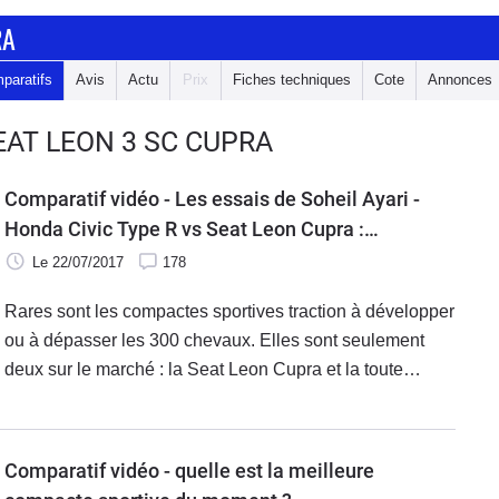
RA
paratifs
Avis
Actu
Prix
Fiches techniques
Cote
Annonces
EAT LEON 3 SC CUPRA
Comparatif vidéo - Les essais de Soheil Ayari -
Honda Civic Type R vs Seat Leon Cupra :
différence de style
Le 22/07/2017
178
Rares sont les compactes sportives traction à développer
ou à dépasser les 300 chevaux. Elles sont seulement
deux sur le marché : la Seat Leon Cupra et la toute
dernière Honda Civic Type R. Ce duel était donc naturel
même si ces deux rivales offrent des visages bien
distincts de la sportivité.
Comparatif vidéo - quelle est la meilleure