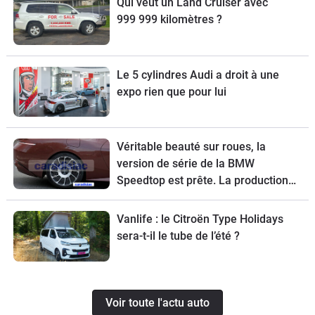
Qui veut un Land Cruiser avec
999 999 kilomètres ?
Le 5 cylindres Audi a droit à une
expo rien que pour lui
Véritable beauté sur roues, la
version de série de la BMW
Speedtop est prête. La production
de ce break de chasse sera limitée à
70 exemplaires.
Vanlife : le Citroën Type Holidays
sera-t-il le tube de l’été ?
Voir toute l'actu auto