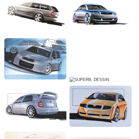
Flottes
Auto
Services
Forum
Moto
Marques