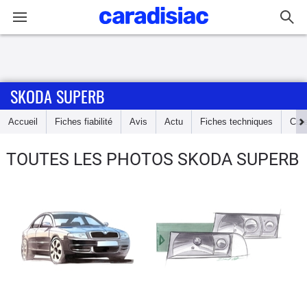
Connexion / Inscription
SKODA SUPERB
Accueil
Accueil
Fiches fiabilité
Avis
Actu
Fiches techniques
Cot
Actu
TOUTES LES PHOTOS SKODA SUPERB
Essais
Guide
d'achat
Electriques
Utilitaires