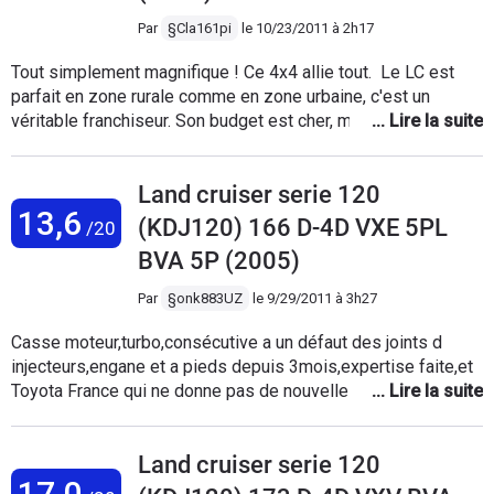
Par
§Cla161pi
le
10/23/2011 à 2h17
Tout simplement magnifique ! Ce 4x4 allie tout. Le LC est
parfait en zone rurale comme en zone urbaine, c'est un
véritable franchiseur. Son budget est cher, mais il vaut le
coup... Son comportement est bien meilleur que celui des
autres voitures. Son moteur est brouillant, mais je n'entends
Land cruiser serie 120
rien. Ces équipements de séries sont sympa. Voiture très
13,6
fiable. "L'essayer, c'est l'adopter."
(KDJ120) 166 D-4D VXE 5PL
/20
BVA 5P (2005)
Par
§onk883UZ
le
9/29/2011 à 3h27
Casse moteur,turbo,consécutive a un défaut des joints d
injecteurs,engane et a pieds depuis 3mois,expertise faite,et
Toyota France qui ne donne pas de nouvelles depuis l
expertise concertée,nous ne sommes pour eux que des
cochons de payants a qi on fait des courbettes lors de l
Land cruiser serie 120
achat d un véhicule neuf,mais dont on se contrefout quand un
17,0
problème recurant et connu survient.