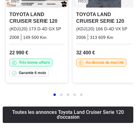
PRO
PRO
TOYOTA LAND
TOYOTA LAND
CRUISER SERIE 120
CRUISER SERIE 120
(KDJ120) 173 D-4D GX 5P
(KDJ120) 166 D-4D VX 5P
2008
149 500 Km
Manuelle
Diesel
2006
313 609 Km
Manuelle
22 990 €
32 400 €
Très bonne affaire
Au-dessus du marché
Garantie 6 mois
Toutes les annonces Toyota Land Cruiser Serie 120
d'occasion