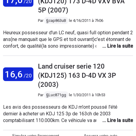
(KDJ120) 173 D-4D VXV BVA
/20
5P (2007)
Par
§cap863uB
le
4/16/2011 à 7h06
Heureux possesseur d'un LC neuf, quasi full option pendant 2
ans(ne manquait que le GPS et toit ouvrant)c'est étonnant de
confort, de qualité(la sono impressionante) de silence
malgré le moteur, on se sent comme dans un canapé, le
temps passe très vite sur 500 km(regulateur,musique,
Land cruiser serie 120
confort du siege, sentiment de sécurité).Conso 10 l/100 en
16,6
mixte avec 70/30 ville/autoroute.zero problème mécanique
(KDJ125) 163 D-4D VX 3P
/20
mais seulement 60 000 km, zero problème sauf le bluetoth
(2003)
qui était mal parametré en usine.Seul bemol pour ma famille
nombreuse: la 3°rangée de siège offre des places pour
Par
§Luc871gg
le
1/30/2011 à 10h53
enfant seulement ou adulte court trajet. Sur neige un délice !
sur piste idem. Bon, pas pratique non plus la 2°rangée qui
Les avis des possesseurs de KDJ m'ont poussé l'été
n'est pas amovible pour charger un meuble etc. A
dernier à acheter un KDJ 125 3p de 163ch de 2003
recommander.
comptabilisant 110.000km. Ce véhicule va au-delà de mes
attentes: un excellent confort, une tenue de route
satisfaisante pour ce gros bébé de plus de 2t haut sur
Simulez votre financement
Assurez votre auto