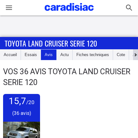
Connexion / Inscription
TOYOTA LAND CRUISER SERIE 120
Accueil
Accueil
Essais
Avis
Actu
Fiches techniques
Cote
An
Actu
VOS
36
AVIS
TOYOTA LAND CRUISER
Essais
SERIE 120
Guide
d'achat
15,7
/20
(36 avis)
Electriques
Utilitaires