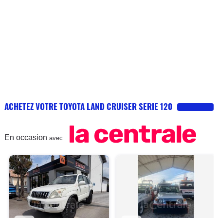
route pourtant.. Ca tracte, je dirais même, ça creuse, mais ça
ne s'enlise pas. Et nous voila de l'autre coté de ce champs !
Bilan : un 4x4 bien sale, mais tellement plaisant à conduire !
Une conso de 9L, honnête pour un tel engin ! On regrettera le
prix des pneus bien sur, et pour ma part, une pompe a eau qui
grippe à 80 000km, mais que je compte bien faire payer à
toyota (ce qui vaut d'ailleurs cette si mauvaise note en
fiabilité) Au plaisir messieurs les lecteurs !
ACHETEZ VOTRE TOYOTA LAND CRUISER SERIE 120
En occasion
avec