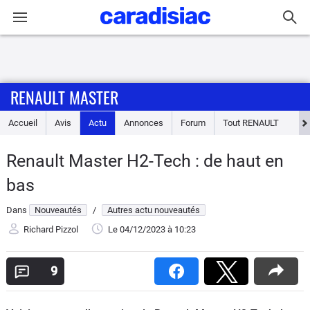
Connexion / Inscription
RENAULT MASTER
Accueil
Accueil
Avis
Actu
Annonces
Forum
Tout
RENAULT
Actu
Renault Master H2-Tech : de haut en
Essais
bas
Guide
Dans
Nouveautés
/
Autres actu nouveautés
d'achat
Richard Pizzol
Le 04/12/2023
à 10:23
Electriques
9
Utilitaires