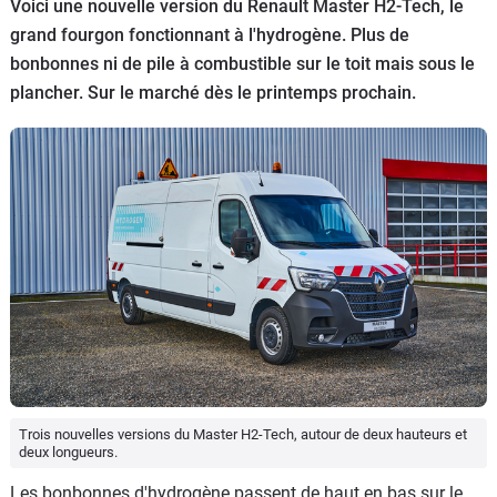
Voici une nouvelle version du Renault Master H2-Tech, le
Flottes
grand fourgon fonctionnant à l'hydrogène. Plus de
Auto
bonbonnes ni de pile à combustible sur le toit mais sous le
plancher. Sur le marché dès le printemps prochain.
Services
Forum
Moto
Marques
Trois nouvelles versions du Master H2-Tech, autour de deux hauteurs et
deux longueurs.
Les bonbonnes d'hydrogène passent de haut en bas sur le