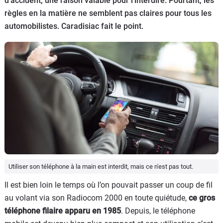
d’accident, une raison valable pour l’interdire. Pourtant, les
Flottes
règles en la matière ne semblent pas claires pour tous les
Auto
automobilistes. Caradisiac fait le point.
Services
Forum
Moto
Marques
Utiliser son téléphone à la main est interdit, mais ce n'est pas tout.
Il est bien loin le temps où l’on pouvait passer un coup de fil
au volant via son Radiocom 2000 en toute quiétude,
ce gros
téléphone filaire apparu en 1985
. Depuis, le téléphone