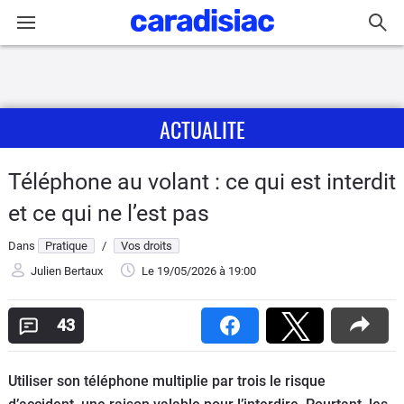
Connexion / Inscription
ACTUALITE
Accueil
Actu
Téléphone au volant : ce qui est interdit
et ce qui ne l’est pas
Essais
Dans
Pratique
/
Vos droits
Guide
Julien Bertaux
Le 19/05/2026
à 19:00
d'achat
43
Electriques
Utilitaires
Utiliser son téléphone multiplie par trois le risque