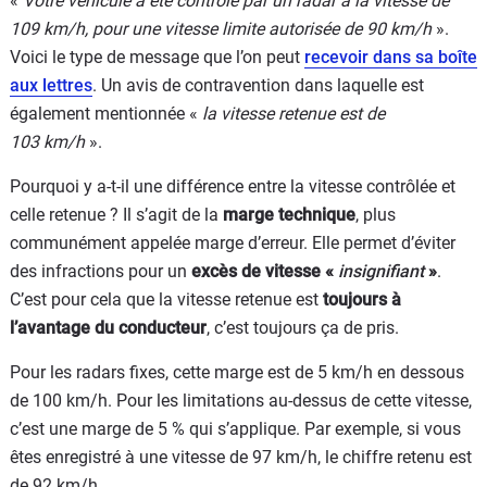
«
Votre véhicule a été contrôlé par un radar à la vitesse de
109 km/h, pour une vitesse limite autorisée de 90 km/h
».
Voici le type de message que l’on peut
recevoir dans sa boîte
aux lettres
. Un avis de contravention dans laquelle est
également mentionnée «
la vitesse retenue est de
103 km/h
».
Pourquoi y a-t-il une différence entre la vitesse contrôlée et
celle retenue ? Il s’agit de la
marge technique
, plus
communément appelée marge d’erreur. Elle permet d’éviter
des infractions pour un
excès de vitesse «
insignifiant
»
.
C’est pour cela que la vitesse retenue est
toujours à
l’avantage du conducteur
, c’est toujours ça de pris.
Pour les radars fixes, cette marge est de 5 km/h en dessous
de 100 km/h. Pour les limitations au-dessus de cette vitesse,
c’est une marge de 5 % qui s’applique. Par exemple, si vous
êtes enregistré à une vitesse de 97 km/h, le chiffre retenu est
de 92 km/h.