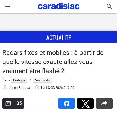
Connexion / Inscription
ACTUALITE
Accueil
Actu
Radars fixes et mobiles : à partir de
quelle vitesse exacte allez-vous
Essais
vraiment être flashé ?
Guide
Dans
Pratique
/
Vos droits
d'achat
Julien Bertaux
Le 19/05/2026
à 12:00
Electriques
35
Utilitaires