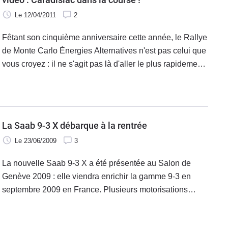
Le 12/04/2011
2
Fêtant son cinquième anniversaire cette année, le Rallye
de Monte Carlo Énergies Alternatives n'est pas celui que
vous croyez : il ne s'agit pas là d'aller le plus rapidement
possible d'un point A à un point B, mais de le faire avec
La Saab 9-3 X débarque à la rentrée
Le 23/06/2009
3
La nouvelle Saab 9-3 X a été présentée au Salon de
Genève 2009 : elle viendra enrichir la gamme 9-3 en
septembre 2009 en France. Plusieurs motorisations
seront disponibles : le 1.9 TTiD 180 ch à turbo double
étage ; le 2,0 litres BioPower de