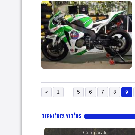
...
«
1
5
6
7
8
9
(c
DERNIÈRES VIDÉOS
Comparatif