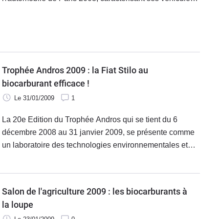
moins polluants et économiques (consommation de
carburant peu élevée et technologies abordables).
Trophée Andros 2009 : la Fiat Stilo au
biocarburant efficace !
Le 31/01/2009
1
La 20e Edition du Trophée Andros qui se tient du 6
décembre 2008 au 31 janvier 2009, se présente comme
un laboratoire des technologies environnementales et
des carburants alternatifs (site Internet :
www.tropheeandros.com). Je vous ai évoqué
Salon de l'agriculture 2009 : les biocarburants à
la loupe