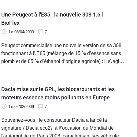
Une Peugeot à l'E85 : la nouvelle 308 1.6 l
BioFlex
Le 08/04/2009
7
Peugeot commercialise une nouvelle version de sa 308
fonctionnant à l\'E85 (mélange de 15 % d’essence sans
plomb et de 85 % d’éthanol d’origine agricole) : il s\'agit
de la Peugeot 308 BioFlex disponible en 5 portes sur les
niveaux Premium ou Premium Pack. Elle est habillée du
logo \"BioFlex\".
Dacia mise sur le GPL, les biocarburants et les
moteurs essence moins polluants en Europe
Le 02/02/2009
7
Souvenez-vous : le constructeur Dacia a lancé la
signature \"Dacia eco2\" à l\'occasion du Mondial de
l\'automobile de Paris 2008, caractérisant ses véhicules