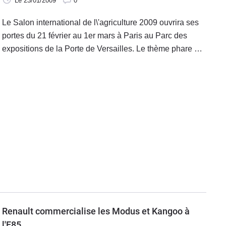
Le 23/01/2009
0
Le Salon international de l\'agriculture 2009 ouvrira ses
portes du 21 février au 1er mars à Paris au Parc des
expositions de la Porte de Versailles. Le thème phare de
cet événement cette année sera l\'agriculture durable.
Les agrocarburants et les biocarburants seront évoqués.
Renault commercialise les Modus et Kangoo à
l'E85