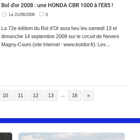
Bol d'or 2008 : une HONDA CBR 1000 à l'E85 !
Le 21/08/2008
0
La 72e édition du Bol d'Or aura lieu les samedi 13 et
dimanche 14 septembre 2008 sur le circuit de Nevers
Magny-Cours (site Internet : www.boldor.fr). Les
passionnés de moto attendent cette célèbre course
d'endurance avec impatience ! Sachez que
...
10
11
12
13
16
»
urrent)