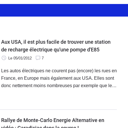
Aux USA, il est plus facile de trouver une station
de recharge électrique qu'une pompe d'E85
Le 05/01/2012
7
Les autos électriques ne courent pas (encore) les rues en
France, en Europe mais également aux USA. Elles sont
donc nettement moins nombreuses par exemple que les
autos roulant à l'E85. Pourtant, aux USA, vous trouverez
plus de stations de recharge électrique que de pompes
E85. En France, on en est probablement au même point.
Rallye de Monte-Carlo Energie Alternative en
vidéo : Caradisiac dans la course !