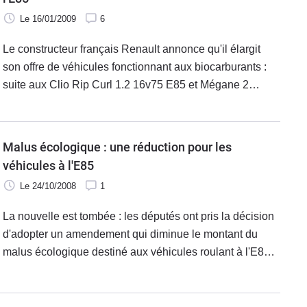
Le 16/01/2009
6
Le constructeur français Renault annonce qu'il élargit
son offre de véhicules fonctionnant aux biocarburants :
suite aux Clio Rip Curl 1.2 16v75 E85 et Mégane 2
Estate 1.6 16v E85, place à la sortie des Modus et Grand
Modus 1.2 16v 75 E85 et du
Malus écologique : une réduction pour les
véhicules à l'E85
Le 24/10/2008
1
La nouvelle est tombée : les députés ont pris la décision
d'adopter un amendement qui diminue le montant du
malus écologique destiné aux véhicules roulant à l'E85.
Ces derniers ont ainsi droit à un abattement de 40% sur
les taux de rejet de