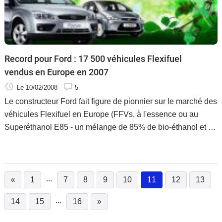
Record pour Ford : 17 500 véhicules Flexifuel
vendus en Europe en 2007
Le 10/02/2008
5
Le constructeur Ford fait figure de pionnier sur le marché des
véhicules Flexifuel en Europe (FFVs, à l'essence ou au
Superéthanol E85 - un mélange de 85% de bio-éthanol et de
15 % d'essence -) : il en a vendu plus de 45 000 unités
depuis
...
«
1
7
8
9
10
11
12
13
(current)
...
14
15
16
»