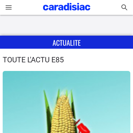
Connexion / Inscription
ACTUALITE
Accueil
Actu
TOUTE L'ACTU E85
Essais
Guide
d'achat
Electriques
Utilitaires