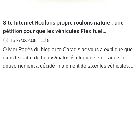
Site Internet Roulons propre roulons nature : une
pétition pour que les véhicules Flexifuel
bénéficient du bonus écologique
Le 27/02/2008
5
Olivier Pagès du blog auto Caradisiac vous a expliqué que
dans le cadre du bonus/malus écologique en France, le
gouvernement a décidé finalement de taxer les véhicules
Flexifuel comme des véhicules essence ou Diesel
classiques : l’acheteur