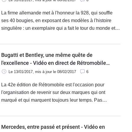
La firme allemande met à l'honneur la 928, qui souffle
ses 40 bougies, en exposant des modèles à l'histoire
singulière : un exemplaire qui a fait le tour du monde et
une version break de chasse imaginée pour Ferry
Porsche, fils de Ferdinand.
Bugatti et Bentley, une même quête de
l'excellence - Vidéo en direct de Rétromobile
2017
Le 13/01/2017
, mis à jour
le 08/02/2017
6
La 42e édition de Rétromobile est l'occasion pour
l'organisation de revenir sur deux marques qui ont
marqué et qui marquent toujours leur temps. Pas
forcément proches au premier abord, Bentley et Bugatti
partagent pourtant la quête de l'excellence, racontée à la
porte de Versailles au travers de plusieurs modèles
Mercedes, entre passé et présent - Vidéo en
emblématiques.