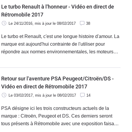
Le turbo Renault à l'honneur - Vidéo en direct de
Rétromobile 2017
Le 24/11/2016
, mis à jour
le 08/02/2017
38
Le turbo et Renault, c'est une longue histoire d'amour. La
marque est aujourd'hui contrainte de l'utiliser pour
répondre aux normes environnementales, les moteurs
atmosphériques étant presque inexistants, mais il fut un
temps où le turbo était un vrai choix de développement.
Rétromobile fera justement un retour en arrière sur les
Retour sur l'aventure PSA Peugeot/Citroën/DS -
autos de série les plus mythiques avec le fameux turbo.
Vidéo en direct de Rétromobile 2017
Le 03/02/2017
, mis à jour
le 08/02/2017
14
PSA désigne ici les trois constructeurs actuels de la
marque : Citroën, Peugeot et DS. Ces derniers seront
tous présents à Rétromobile avec une exposition faisant
le lien entre passé, présent et même futur puisque nous