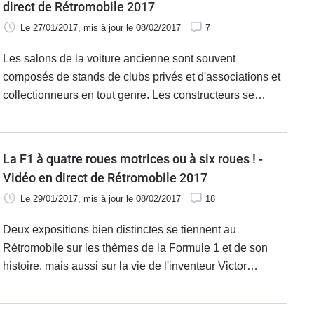
direct de Rétromobile 2017
Le 27/01/2017
, mis à jour
le 08/02/2017
7
Les salons de la voiture ancienne sont souvent
composés de stands de clubs privés et d'associations et
collectionneurs en tout genre. Les constructeurs se
mêlent toutefois régulièrement à l'animation avec des
expositions centrées autour de la marque. C'est
notamment le cas à Rétromobile avec Mercedes qui y
La F1 à quatre roues motrices ou à six roues ! -
présente plusieurs modèles anciens et actuels.
Vidéo en direct de Rétromobile 2017
Le 29/01/2017
, mis à jour
le 08/02/2017
18
Deux expositions bien distinctes se tiennent au
Rétromobile sur les thèmes de la Formule 1 et de son
histoire, mais aussi sur la vie de l'inventeur Victor
Bouffort, qui créa la fameuse Valmobile.