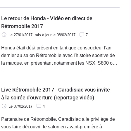
retrouverons le concept E-Tense.
Le retour de Honda - Vidéo en direct de
Rétromobile 2017
Le 27/01/2017
, mis à jour
le 08/02/2017
7
Honda était déjà présent en tant que constructeur l'an
dernier au salon Rétromobile avec l'histoire sportive de
la marque, en présentant notamment les NSX, S800 ou
encore Civic Type R. Honda fait son retour cette année à
Rétromobile avec un mix entre moto et auto à ne pas
rater.
Live Rétromobile 2017 - Caradisiac vous invite
à la soirée d'ouverture (reportage vidéo)
Le 07/02/2017
4
Partenaire de Rétromobile, Caradisiac a le privilège de
vous faire découvrir le salon en avant-première à