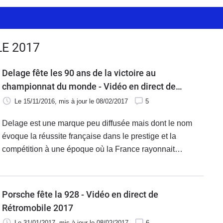
E 2017
Delage fête les 90 ans de la victoire au
championnat du monde - Vidéo en direct de
Rétromobile 2017
Le 15/11/2016
, mis à jour
le 08/02/2017
5
Delage est une marque peu diffusée mais dont le nom
évoque la réussite française dans le prestige et la
compétition à une époque où la France rayonnait
mondialement dans l'automobile. Rétromobile 2017 rend
justement hommage aux victoires des Delage en course
avec une exposition inédite des six modèles de Delage
Porsche fête la 928 - Vidéo en direct de
1500, à ne pas manquer.
Rétromobile 2017
Le 31/01/2017
, mis à jour
le 08/02/2017
6