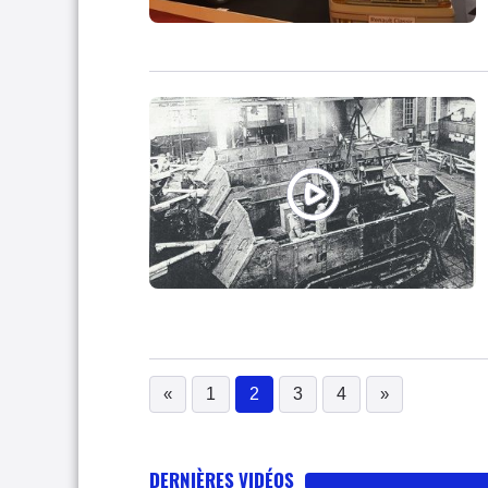
«
1
2
3
4
»
(current)
DERNIÈRES VIDÉOS