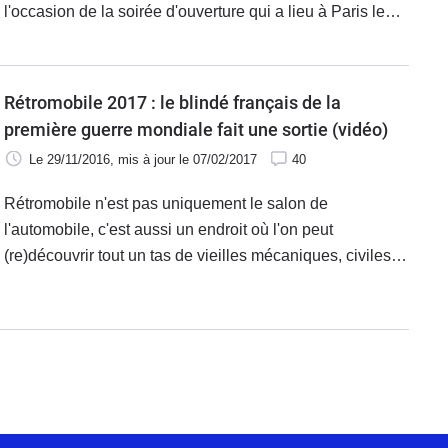
l'occasion de la soirée d'ouverture qui a lieu à Paris le
mardi 7 février à partir de 20h00. Aux manettes Alain
Bienvenu, notre historien de l'automobile, qui va
déambuler dans les allées avec sa caméra pour vous
Rétromobile 2017 : le blindé français de la
présenter ce Rétromobile 2017 qui s'annonce ludique et
première guerre mondiale fait une sortie (vidéo)
insolite.
Le 29/11/2016
, mis à jour
le 07/02/2017
40
Rétromobile n'est pas uniquement le salon de
l'automobile, c'est aussi un endroit où l'on peut
(re)découvrir tout un tas de vieilles mécaniques, civiles
ou militaires. L'édition 2017 fera justement une petite
place pour deux chars français rescapés de la première
guerre mondiale.