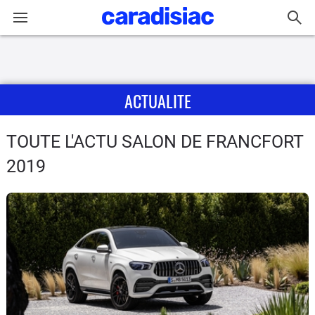
Connexion / Inscription
ACTUALITE
Accueil
Actu
TOUTE L'ACTU SALON DE FRANCFORT
2019
Essais
Guide
d'achat
Electriques
Utilitaires