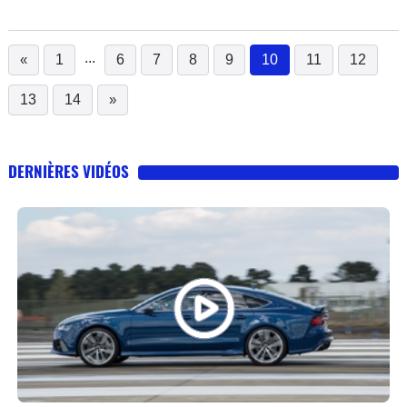
...
«
1
6
7
8
9
10
11
12
(current)
13
14
»
DERNIÈRES VIDÉOS