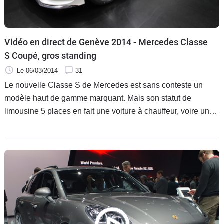
Vidéo en direct de Genève 2014 - Mercedes Classe
S Coupé, gros standing
Le 06/03/2014
31
Le nouvelle Classe S de Mercedes est sans conteste un
modèle haut de gamme marquant. Mais son statut de
limousine 5 places en fait une voiture à chauffeur, voire une
auto familiale qui peut ne pas convenir à quelques hommes
d'un âge qu'ils ne souhaitent pas forcément afficher en
sortant leur voiture. Bref, le Coupé Classe S apporte une
réponse tellement plus séduisante que le CL qu'elle
remplace.