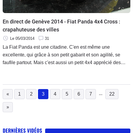
En direct de Genève 2014 - Fiat Panda 4x4 Cross :
crapahuteuse des villes
Le 05/03/2014
31
La Fiat Panda est une citadine. C'en est même une
excellente, qui grâce à son petit gabarit et son agilité, se
faufile partout. Mais c'est aussi un petit 4x4 apprécié des
ruraux, et ce depuis la toute première génération, qui
grimpait aux arbres. Avec cette version Cross, la Panda 4x4
devient voyante, et encore plus efficace. Pour une utilisation
urbaine ?
...
«
1
2
3
4
5
6
7
22
(current)
»
DERNIÈRES VIDÉOS