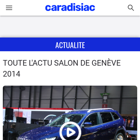
Connexion / Inscription
ACTUALITE
Accueil
Actu
TOUTE L'ACTU SALON DE GENÈVE
2014
Essais
Guide
d'achat
Electriques
Utilitaires