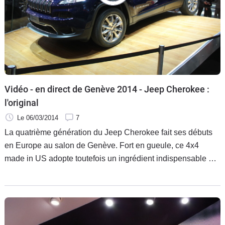
Flottes
Auto
Services
Forum
Vidéo - en direct de Genève 2014 - Jeep Cherokee :
Moto
l'original
Le 06/03/2014
7
Marques
La quatrième génération du Jeep Cherokee fait ses débuts
en Europe au salon de Genève. Fort en gueule, ce 4x4
made in US adopte toutefois un ingrédient indispensable à
sa réussite sur le Vieux Continent : un moteur Diesel.