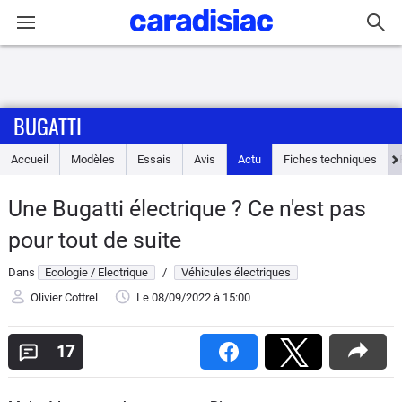
Connexion / Inscription
BUGATTI
Accueil
Accueil
Modèles
Essais
Avis
Actu
Fiches techniques
Actu
Une Bugatti électrique ? Ce n'est pas
Essais
pour tout de suite
Guide
Dans
Ecologie / Electrique
/
Véhicules électriques
d'achat
Olivier Cottrel
Le 08/09/2022
à 15:00
Electriques
17
Utilitaires