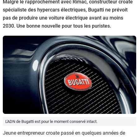
Malgré le rapprochement avec Rimac, constructeur croate
Flottes
spécialiste des hypercars électriques, Bugatti ne prévoit
Auto
pas de produire une voiture électrique avant au moins
2030. Une bonne nouvelle pour tous les puristes.
Services
Forum
Moto
Marques
L'ADN de Bugatti est pour le moment conservé intact.
Jeune entrepreneur croate passé en quelques années de