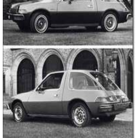
Flottes
Auto
Services
Forum
Moto
Marques