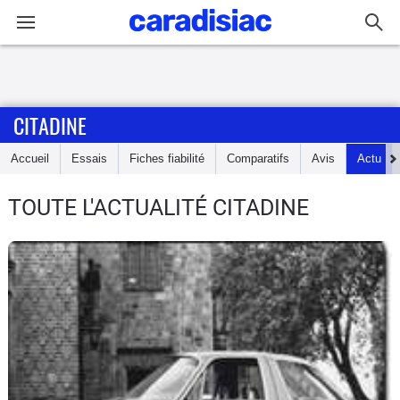
Connexion / Inscription
CITADINE
Accueil
Accueil
Essais
Fiches fiabilité
Comparatifs
Avis
Actu
Actu
TOUTE L'ACTUALITÉ CITADINE
Essais
Guide
d'achat
Electriques
Utilitaires