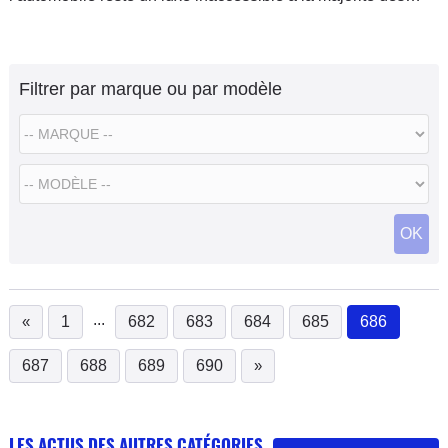
familles. Dans ce contexte, où les Vespa pétaradantes sont
les
Filtrer par marque ou par modèle
OK
...
«
1
682
683
684
685
686
(current
687
688
689
690
»
LES ACTUS DES AUTRES CATÉGORIES