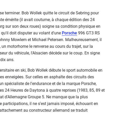
se terminer. Bob Wollek quitte le circuit de Sebring pour
iste émérite (il avait coutume, à chaque édition des 24
urg sur son deux roues) soigne sa condition physique en
 qu'il doit disputer au volant d'une
Porsche
996 GT3 RS
ohnny Mowlem et Michael Petersen. Malheureusement, il
 un motorhome le renverse au cours du trajet, sur la
seur du véhicule, l'Alsacien décède sur le coup. En signe
a dix ans.
rsitaire en ski, Bob Wollek débute le sport automobile en
es enneigées. Sur celles en asphalte des circuits des
un spécialiste de l'endurance et de la marque Porsche,
les 24 Heures de Daytona à quatre reprises (1983, 85, 89 et
nnat d'Allemagne Groupe 5. Ne manque que la plus
te participations, il ne s'est jamais imposé, échouant en
 attachement au constructeur allemand se traduit