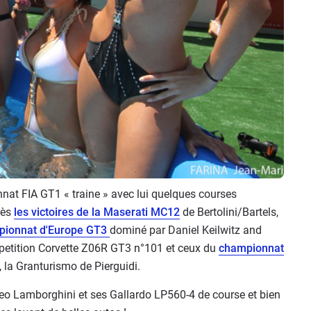
at FIA GT1 « traine » avec lui quelques courses
rès
les victoires de la Maserati MC12
de Bertolini/Bartels,
ionnat d'Europe GT3
dominé par Daniel Keilwitz and
petition Corvette Z06R GT3 n°101 et ceux du
championnat
, la Granturismo de Pierguidi.
feo Lamborghini et ses Gallardo LP560-4 de course et bien