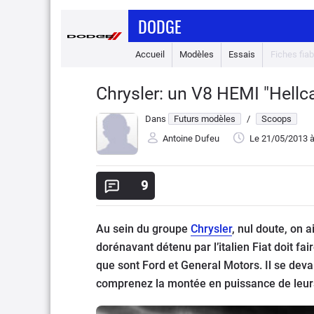
DODGE
Accueil
Modèles
Essais
Fiches fiabi
Chrysler: un V8 HEMI "Hellca
Dans
Futurs modèles
/
Scoops
Antoine Dufeu
Le 21/05/2013
à
9
Au sein du groupe
Chrysler
, nul doute, on 
dorénavant détenu par l’italien Fiat doit fa
que sont Ford et General Motors. Il se devai
comprenez la montée en puissance de leurs