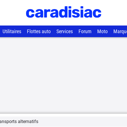
Utilitaires
Flottes auto
Services
Forum
Moto
Marqu
ansports alternatifs