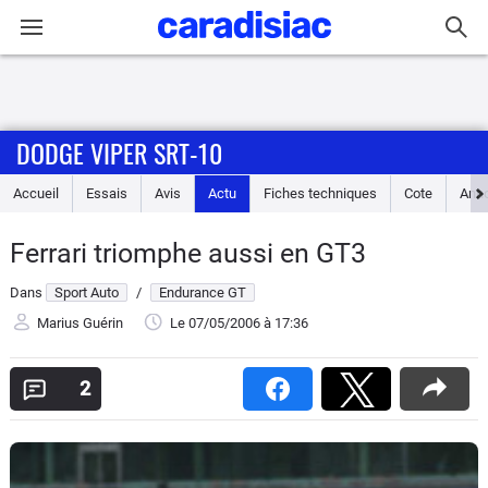
Connexion / Inscription
DODGE VIPER SRT-10
Accueil
Accueil
Essais
Avis
Actu
Fiches techniques
Cote
Ann
Actu
Ferrari triomphe aussi en GT3
Essais
Dans
Sport Auto
/
Endurance GT
Guide
Marius Guérin
Le 07/05/2006
à 17:36
d'achat
2
Electriques
Utilitaires