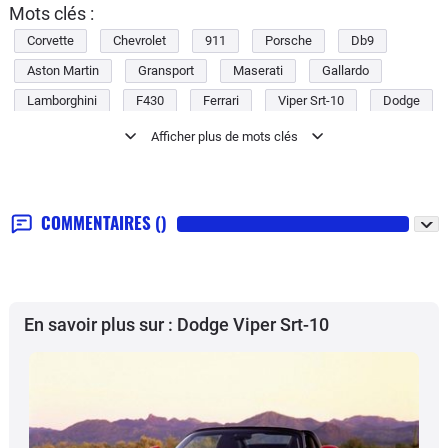
Mots clés :
Corvette
Chevrolet
911
Porsche
Db9
Aston Martin
Gransport
Maserati
Gallardo
Lamborghini
F430
Ferrari
Viper Srt-10
Dodge
Viper
COMMENTAIRES
()
En savoir plus sur : Dodge Viper Srt-10