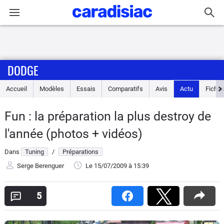
Connexion / Inscription
DODGE
Accueil
Accueil
Modèles
Essais
Comparatifs
Avis
Actu
Fiches
Actu
Fun : la préparation la plus destroy de
Essais
l'année (photos + vidéos)
Guide
Dans
Tuning
/
Préparations
d'achat
Serge Berenguer
Le 15/07/2009
à 15:39
Electriques
5
Utilitaires