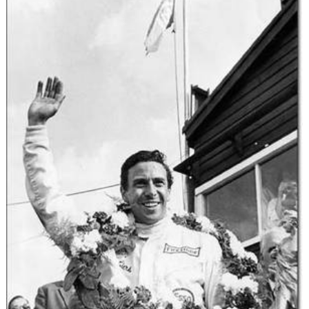
Flottes
Auto
Services
Forum
Moto
Marques