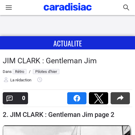
Connexion / Inscription
ACTUALITE
Accueil
Actu
JIM CLARK : Gentleman Jim
Dans
Rétro
/
Pilotes d'hier
Essais
La rédaction
Guide
d'achat
0
Electriques
2. JIM CLARK : Gentleman Jim page 2
Utilitaires