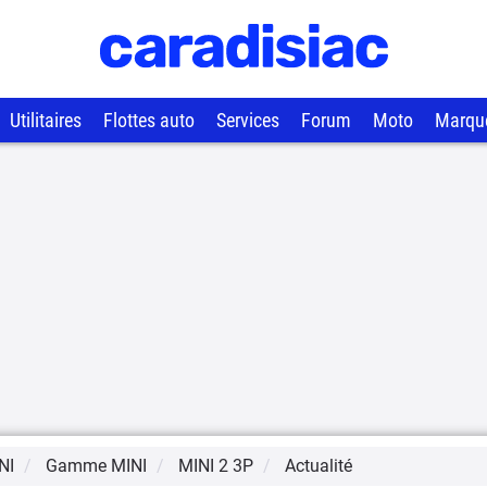
Utilitaires
Flottes auto
Services
Forum
Moto
Marqu
NI
Gamme
MINI
MINI 2 3P
Actualité