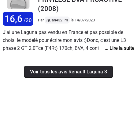
8l/100
(2008)
16,6
/20
Par
§Dan432Fm
le 14/07/2023
J'ai une Laguna pas vendu en France et pas possible de
choisi le modelé pour écrire mon avis :)Donc, c'est une L3
phase 2 GT 2.0Tce (F4Rt) 170ch, BVA, 4 control Bose
fabrique en 04/2011 et vendue en Allemagne, j'ai trouvé que
cet modèle n'était pas vendu en France à cause du 'microbe'
Voir tous les avis Renault Laguna 3
diesel à l'époque.Elle a maintenant 98500km, achetée en
2020 au 63500km.Elle est presque complète équipée sauf
trappe .Bose (son de qualité), 4 Control (génial), Roues en 18
pouces (un peu durs), boite auto classique avec
convertisseur (lente mais fiable), moteur F4Rt très fiable (de
que 170ch…tranquillisée) ...2000tr a 110km/h; 220km/h
maxi, tissue alcantara, phares avec xénon adaptifs, sièges
avec réglages électrique et chauffage , Navigation TomTom
Live Mon expérience de 3 ans et plus de 30kkm est positive,