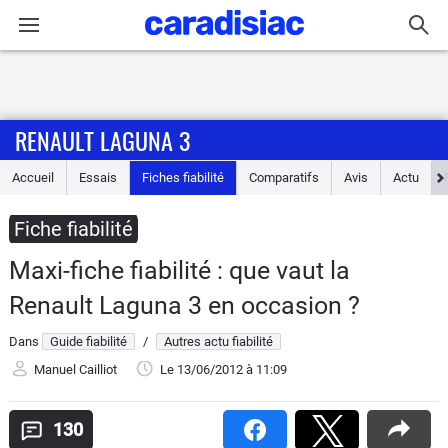
Connexion / Inscription
RENAULT LAGUNA 3
Accueil
Accueil
Essais
Fiches fiabilité
Comparatifs
Avis
Actu
Actu
Fiche fiabilité
Essais
Maxi-fiche fiabilité : que vaut la
Guide
Renault Laguna 3 en occasion ?
d'achat
Dans
Guide fiabilité
/
Autres actu fiabilité
Electriques
Manuel Cailliot
Le 13/06/2012
à 11:09
Utilitaires
130