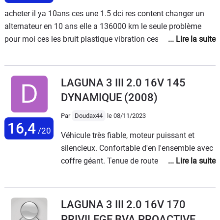
récente mais le fap me ralenti un peu.
acheter il ya 10ans ces une 1.5 dci res content changer un
alternateur en 10 ans elle a 136000 km le seule problème
pour moi ces les bruit plastique vibration ces tout
LAGUNA 3 III 2.0 16V 145
DYNAMIQUE
(2008)
Par
Doudax44
le 08/11/2023
16,4
/20
Véhicule très fiable, moteur puissant et
silencieux. Confortable d'en l'ensemble avec
coffre géant. Tenue de route jamais mis en
défaut Entretien quasi nul (chaine de
distribution)Personnellement je fais une
vidange par an et les bougies tous les 80000
LAGUNA 3 III 2.0 16V 170
kms.Consommation correcte en moyenne
PRIVILEGE BVA PROACTIVE