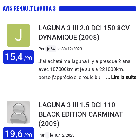
AVIS RENAULT LAGUNA 3
LAGUNA 3 III 2.0 DCI 150 8CV
DYNAMIQUE
(2008)
Par
jo54
le 30/12/2023
15,4
/20
J'ai acheté ma laguna il y a presque 2 ans
avec 187000km et je suis a 221000km,
perso j'apprécie elle roule bien, je suis partie
en vacances 950km et j'ai fait du 5.5l
nationale et autoroute et niveau confort, très
bien, j'effectue moi même mes vidanges et
LAGUNA 3 III 1.5 DCI 110
en pièces c'est pas chère maintenant avec
BLACK EDITION CARMINAT
les kilométrage il y a les pièces d'usure mais
(2009)
bon c'est normal. Si je dois changer de
19,6
voiture je pense en reprendre une plus
/20
Par
le 10/12/2023