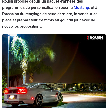
Roush propose depuis un paquet d'années des
Flottes
programmes de personnalisation pour la
Mustang
, et à
Auto
l'occasion du restylage de cette dernière, le vendeur de
pièce et préparateur s'est mis au goût du jour avec de
Services
nouvelles propositions.
Forum
Moto
Marques