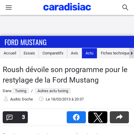
Connexion / Inscription
FORD MUSTANG
Accueil
Accueil
Essais
Comparatifs
Avis
Actu
Fiches techniques
Actu
Roush dévoile son programme pour le
Essais
restylage de la Ford Mustang
Guide
Dans
Tuning
/
Autres actu tuning
d'achat
Audric Doche
Le 18/03/2013
à 20:37
Electriques
3
Utilitaires