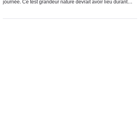
journée. Ce test grandeur nature devrait avoir lieu durant
l'hiver prochain avant peut-être le vote d'une loi...