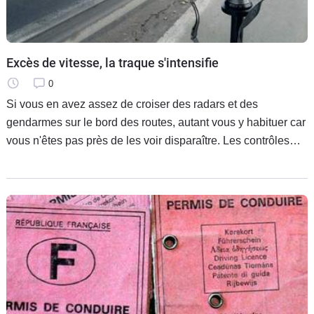
Flottes
Auto
Excès de vitesse, la traque s'intensifie
Services
0
Forum
Si vous en avez assez de croiser des radars et des
gendarmes sur le bord des routes, autant vous y habituer car
Moto
vous n'êtes pas près de les voir disparaître. Les contrôles
vont s'intensifier et, comme si cela ne suffisait pas, les
Marques
nouvelles