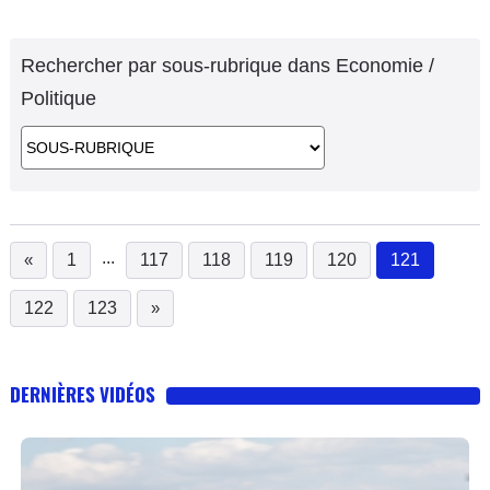
numéro à vie pour chaque véhicule et la présence facultative
du
Rechercher par sous-rubrique dans Economie /
Politique
...
«
1
117
118
119
120
121
(current)
122
123
»
DERNIÈRES VIDÉOS