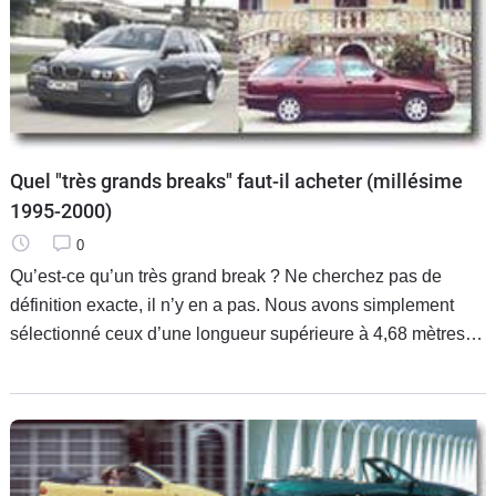
Flottes
Auto
Services
Forum
Quel "très grands breaks" faut-il acheter (millésime
1995-2000)
Moto
0
Qu’est-ce qu’un très grand break ? Ne cherchez pas de
Marques
définition exacte, il n’y en a pas. Nous avons simplement
sélectionné ceux d’une longueur supérieure à 4,68 mètres
quel que soit leur volume de charge, bien différent d’un
modèle à l’autre, certains jouant les déménageurs, d’autres
exacerbant le symbole de statut social des berlines grandes
routières dont ils sont extrapolés. Un panorama exhaustif de
l’offre entre 1995 et 2000, mais une sélection draconienne