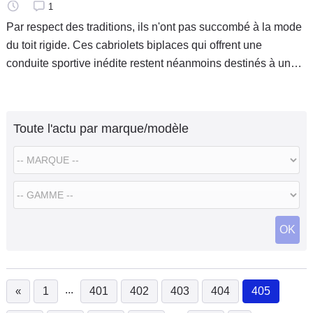
1
Par respect des traditions, ils n'ont pas succombé à la mode
du toit rigide. Ces cabriolets biplaces qui offrent une
conduite sportive inédite restent néanmoins destinés à une
clientèle aisée. Caradisiac vous propose un guide de tous
les
Toute l'actu par marque/modèle
OK
...
«
1
401
402
403
404
405
(current