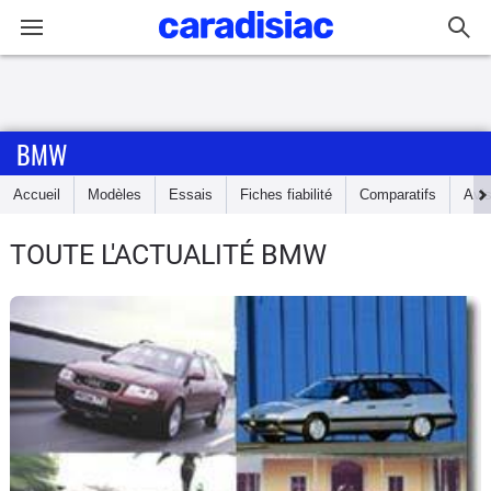
Connexion / Inscription
BMW
Accueil
Accueil
Modèles
Essais
Fiches fiabilité
Comparatifs
Avi
Actu
TOUTE L'ACTUALITÉ BMW
Essais
Guide
d'achat
Electriques
Utilitaires