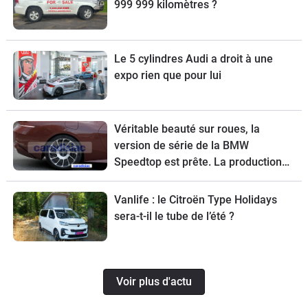
999 999 kilomètres ?
Le 5 cylindres Audi a droit à une
expo rien que pour lui
Véritable beauté sur roues, la
version de série de la BMW
Speedtop est prête. La production
de ce break de chasse sera limitée à
70 exemplaires.
Vanlife : le Citroën Type Holidays
sera-t-il le tube de l’été ?
Voir plus d'actu