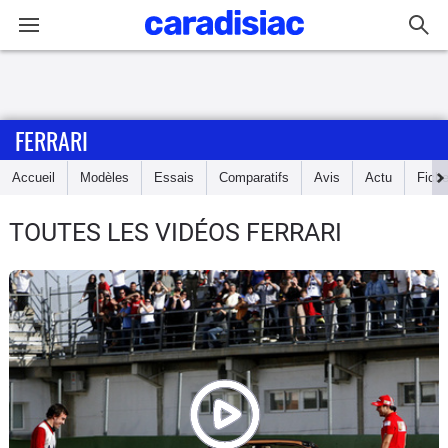
Connexion / Inscription
FERRARI
Accueil
Accueil
Modèles
Essais
Comparatifs
Avis
Actu
Fich
Actu
TOUTES LES VIDÉOS FERRARI
Essais
Guide
d'achat
Electriques
Utilitaires