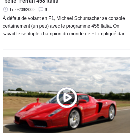
"belle" Ferrari 458 Italia
Le 03/09/2009
9
À défaut de volant en F1, Michaël Schumacher se console
certainement (un peu) avec le programme 458 Italia. On
savait le septuple champion du monde de F1 impliqué dans
le développement de la version Scuderia de la précédente
Ferrari V8 430, il a visiblement pris aussi part à celui de sa
remplaçante.