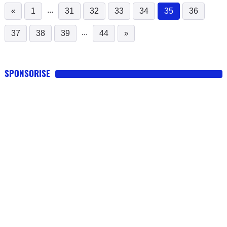
...
«
1
31
32
33
34
35
36
(current)
...
37
38
39
44
»
SPONSORISE