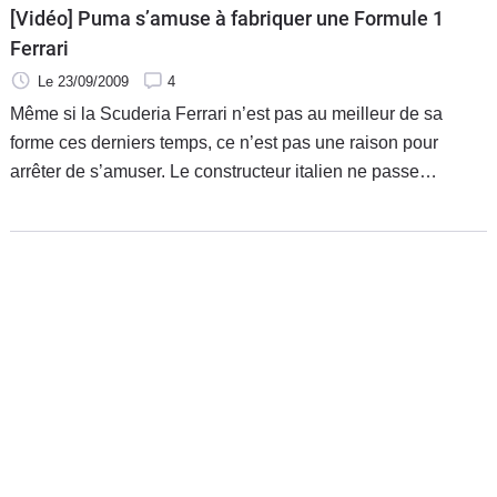
[Vidéo] Puma s’amuse à fabriquer une Formule 1
Ferrari
Le 23/09/2009
4
Même si la Scuderia Ferrari n’est pas au meilleur de sa
forme ces derniers temps, ce n’est pas une raison pour
arrêter de s’amuser. Le constructeur italien ne passe
évidemment pas à coté du merchandizing et signait il y a
quelques années