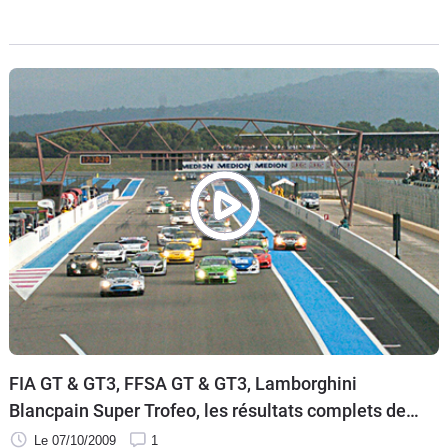
presse auto la plus passionnée. À la suite vous découvrirez
FIA GT & GT3, FFSA GT & GT3, Lamborghini
Blancpain Super Trofeo, les résultats complets de
la manche du HTTT Paul Ricard
Le 07/10/2009
1