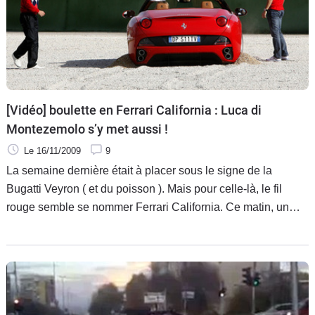
Flottes
Auto
Services
Forum
[Vidéo] boulette en Ferrari California : Luca di
Montezemolo s’y met aussi !
Moto
Le 16/11/2009
9
La semaine dernière était à placer sous le signe de la
Marques
Bugatti Veyron ( et du poisson ). Mais pour celle-là, le fil
rouge semble se nommer Ferrari California. Ce matin, un
malheureux propriétaire rectifiait sa grosse GT italienne
contre un