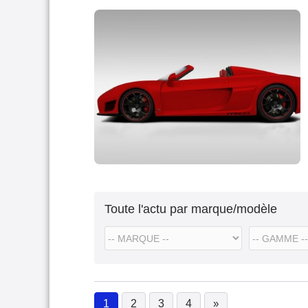
Toute l'actu par marque/modèle
1
2
3
4
»