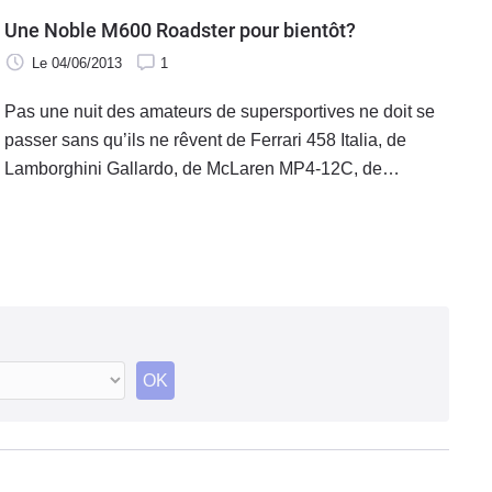
découvre les 3 animateurs entourés de ce que
Une Noble M600 Roadster pour bientôt?
l'Angleterre fait de mieux en matière automobile !
Le 04/06/2013
1
Pas une nuit des amateurs de supersportives ne doit se
passer sans qu’ils ne rêvent de Ferrari 458 Italia, de
Lamborghini Gallardo, de McLaren MP4-12C, de
Porsche 911 Turbo ou GT3 voire d’Audi R8 ou R8 V10.
Peut-être ont-ils tendance à oublier une certaine Noble
M600.
OK