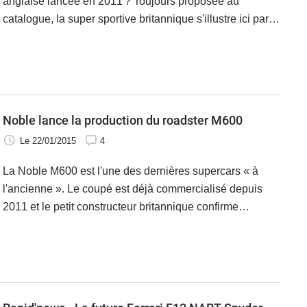
anglaise lancée en 2011 ? Toujours proposée au
catalogue, la super sportive britannique s'illustre ici par
une version spéciale partiellement habillée de fibre de
carbone, du plus bel effet. Les performances restent
inchangées mais toujours de premier ordre avec plus de
360 km/h de vitesse de pointe.
Noble lance la production du roadster M600
Le 22/01/2015
4
La Noble M600 est l'une des dernières supercars « à
l'ancienne ». Le coupé est déjà commercialisé depuis
2011 et le petit constructeur britannique confirme
maintenant la mise en production de la version roadster,
deux ans après les premières images.