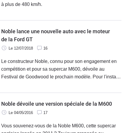
à plus de 480 km/h.
Noble lance une nouvelle auto avec le moteur
de la Ford GT
Le 12/07/2018
16
Le constructeur Noble, connu pour son engagement en
compétition et pour sa supercar M600, dévoile au
Festival de Goodwood le prochain modèle. Pour l'instant
au début du développement, cette M500 aura droit au V6
biturbo de la Ford GT, avec une puissance supérieure à
500 ch.
Noble dévoile une version spéciale de la M600
Le 04/05/2016
17
Vous souvenez-vous de la Noble M600, cette supercar