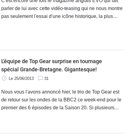
C'est encore une fois le magazine anglais EVO qui fait
parler de lui avec cette vidéo-teasing qui ne nous montre
pas seulement l'essai d'une icône historique, la plus
fantasmée des supercars, en l'occurrence la McLaren F1,
mais bien plus que ça encore Non contents d'avoir pu
essayer l'auto une nouvelle fois, cette fois-ci, ils ont
constitué comme à leur habitude un « group test » pour
l'accompagner. Un essai en forme de réunion des chefs !
L'équipe de Top Gear surprise en tournage
spécial Grande-Bretagne. Gigantesque!
Le 25/06/2013
31
Nous vous l'avons annoncé hier, le trio de Top Gear est
de retour sur les ondes de la BBC2 ce week-end pour le
premier des 6 épisodes de la Saison 20. Si plusieurs
séquences de la saison sont déjà en boîte, cela
n'empêche pas les tournages de se poursuivre comme le
montre cette vidéo réalisée dans Londres où l'on