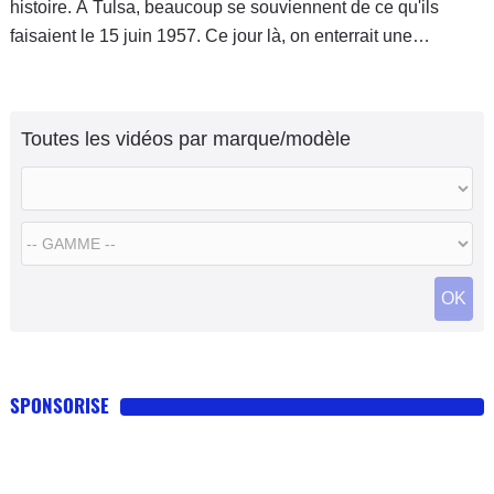
histoire. A Tulsa, beaucoup se souviennent de ce qu'ils
faisaient le 15 juin 1957. Ce jour là, on enterrait une
Plymouth Belvèdère blanche et or sortie d'usine dans un
caisson destiné à
Toutes les vidéos par marque/modèle
OK
SPONSORISE