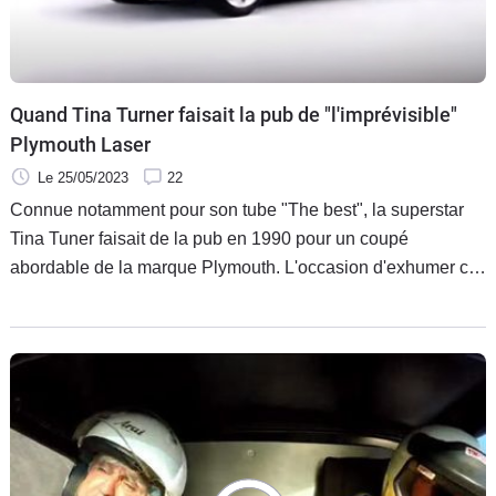
Flottes
Auto
Services
Quand Tina Turner faisait la pub de "l'imprévisible"
Plymouth Laser
Forum
Le 25/05/2023
22
Connue notamment pour son tube "The best", la superstar
Moto
Tina Tuner faisait de la pub en 1990 pour un coupé
abordable de la marque Plymouth. L'occasion d'exhumer ce
Marques
petit moment de télé cadrant tout à fait avec son époque.