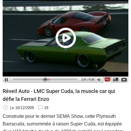
milieu des années soixante et a toujours fait le "show"
depuis. Cette fois, aux dépens de Jay Leno qui l'a échappé
belle.
Réveil Auto - LMC Super Cuda, la muscle car qui
défie la Ferrari Enzo
Le 16/12/2009
19
Construite pour le dernier SEMA Show, cette Plymouth
Barracuda, surnommée à raison Super Cuda, est équipée