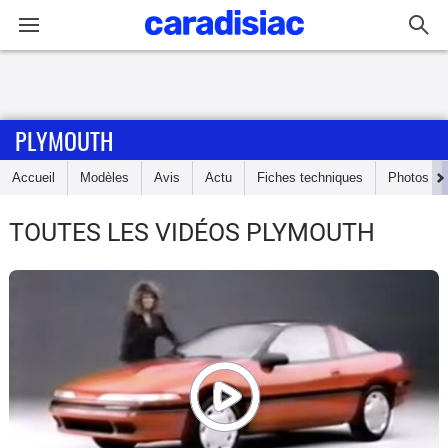
Connexion / Inscription
PLYMOUTH
Accueil
Accueil
Modèles
Avis
Actu
Fiches techniques
Photos
Actu
TOUTES LES VIDÉOS PLYMOUTH
Essais
Guide
d'achat
Electriques
Utilitaires