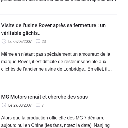
le futur du groupe. Il y avait le MG GT qui était un coupé
sur base du roadster F.
Visite de l'usine Rover après sa fermeture : un
véritable gâchis..
Le 08/05/2007
23
Même en n'étant pas spécialement un amoureux de la
marque Rover, il est difficile de rester insensible aux
clichés de l'ancienne usine de Lonbridge.. En effet, il
règne un étonnant climat de désolation quasi-
apocalyptique, assez déroutant,
MG Motors renaît et cherche des sous
Le 27/03/2007
7
Alors que la production officielle des MG 7 démarre
aujourd'hui en Chine (les fans, notez la date), Nanjing