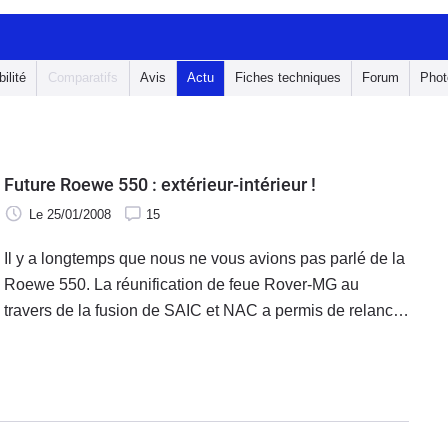
ilité
Comparatifs
Avis
Actu
Fiches techniques
Forum
Phot
Future Roewe 550 : extérieur-intérieur !
Le 25/01/2008
15
Il y a longtemps que nous ne vous avions pas parlé de la
Roewe 550. La réunification de feue Rover-MG au
travers de la fusion de SAIC et NAC a permis de relancer
avec un peu plus de crédibilité les rumeurs de
débarquement de marques chinoises