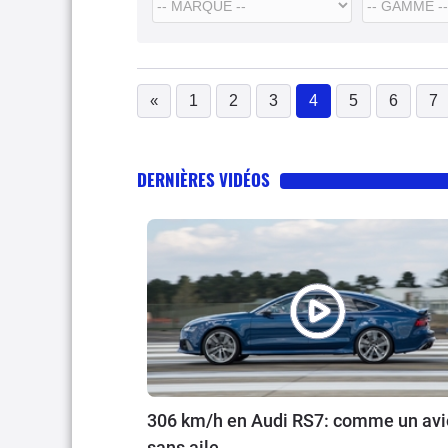
«
1
2
3
4
5
6
7
(current)
DERNIÈRES VIDÉOS
306 km/h en Audi RS7: comme un av
sans aile