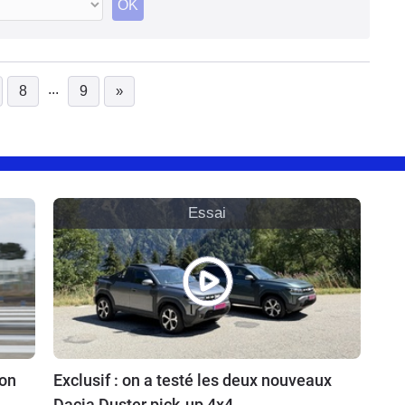
OK
...
8
9
»
Essai
ion
Exclusif : on a testé les deux nouveaux
Dacia Duster pick-up 4x4