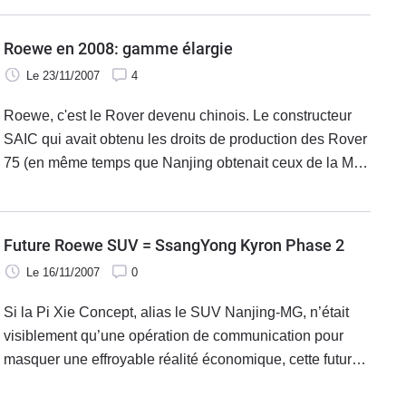
Roewe en 2008: gamme élargie
Le 23/11/2007
4
Roewe, c'est le Rover devenu chinois. Le constructeur
SAIC qui avait obtenu les droits de production des Rover
75 (en même temps que Nanjing obtenait ceux de la MG
ZT qui est la même voiture !) a lancé sa propre marque
sur les ruines du groupe
Future Roewe SUV = SsangYong Kyron Phase 2
Le 16/11/2007
0
Si la Pi Xie Concept, alias le SUV Nanjing-MG, n’était
visiblement qu’une opération de communication pour
masquer une effroyable réalité économique, cette future
Roewe SUV existe bel et bien puisqu’elle continue à