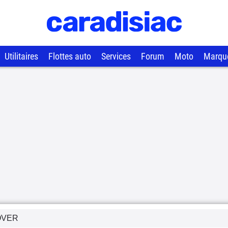
Utilitaires
Flottes auto
Services
Forum
Moto
Marqu
OVER