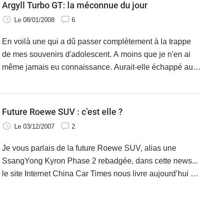
Argyll Turbo GT: la méconnue du jour
Le 08/01/2008
6
En voilà une qui a dû passer complètement à la trappe
de mes souvenirs d'adolescent. A moins que je n'en ai
même jamais eu connaissance. Aurait-elle échappé au
tour du monde du supplément annuel de l'AJ de
l'époque? Il va bien y avoir un
Future Roewe SUV : c’est elle ?
Le 03/12/2007
2
Je vous parlais de la future Roewe SUV, alias une
SsangYong Kyron Phase 2 rebadgée, dans cette news...
le site Internet China Car Times nous livre aujourd’hui 3
photos de l’engin.