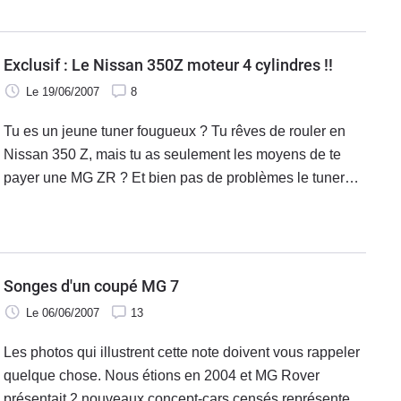
effectuer ses tests aux
Exclusif : Le Nissan 350Z moteur 4 cylindres !!
Le 19/06/2007
8
Tu es un jeune tuner fougueux ? Tu rêves de rouler en
Nissan 350 Z, mais tu as seulement les moyens de te
payer une MG ZR ? Et bien pas de problèmes le tuner
Egocentric (c'est son nom) peux te changer la vie..
Songes d'un coupé MG 7
Le 06/06/2007
13
Les photos qui illustrent cette note doivent vous rappeler
quelque chose. Nous étions en 2004 et MG Rover
présentait 2 nouveaux concept-cars censés représenter