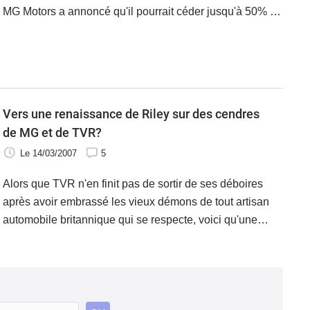
MG Motors a annoncé qu'il pourrait céder jusqu'à 50% de
son capital aux investisseurs intéressés.
Vers une renaissance de Riley sur des cendres
de MG et de TVR?
Le 14/03/2007
5
Alors que TVR n'en finit pas de sortir de ses déboires
après avoir embrassé les vieux démons de tout artisan
automobile britannique qui se respecte, voici qu'une
ancienne marque anglaise refait surface à nouveau (à
nouveau car lors du rachat