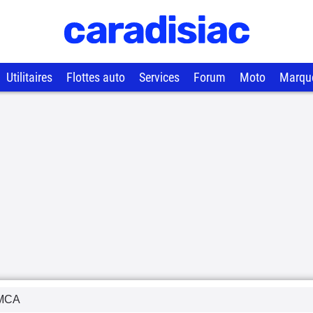
Utilitaires
Flottes auto
Services
Forum
Moto
Marqu
MCA