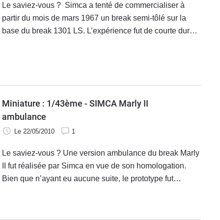
Le saviez-vous ? Simca a tenté de commercialiser à
partir du mois de mars 1967 un break semi-tôlé sur la
base du break 1301 LS. L’expérience fut de courte durée,
prenant fin dès août 1968.
Miniature : 1/43ème - SIMCA Marly II
ambulance
Le 22/05/2010
1
Le saviez-vous ? Une version ambulance du break Marly
II fut réalisée par Simca en vue de son homologation.
Bien que n’ayant eu aucune suite, le prototype fut
immatriculé 745BW59 et utilisé par l’hôpital de Lille à
partir du 12 janvier 1959.