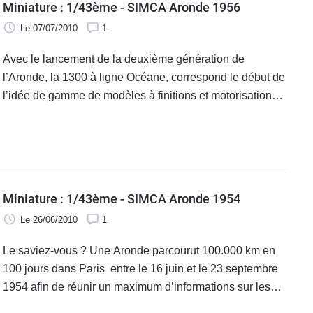
Miniature : 1/43ème - SIMCA Aronde 1956
Le 07/07/2010
1
Avec le lancement de la deuxième génération de
l’Aronde, la 1300 à ligne Océane, correspond le début de
l’idée de gamme de modèles à finitions et motorisations
diversifiées avec qutra niveaux pour la berline et deux
pour le coupé, sans parler aussi des utilitaires.
Miniature : 1/43ème - SIMCA Aronde 1954
Le 26/06/2010
1
Le saviez-vous ? Une Aronde parcourut 100.000 km en
100 jours dans Paris entre le 16 juin et le 23 septembre
1954 afin de réunir un maximum d’informations sur les
conditions de conduites dans la capitale.