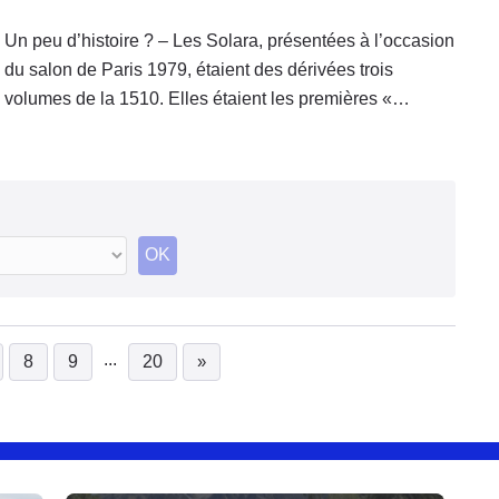
Un peu d’histoire ? – Les Solara, présentées à l’occasion
du salon de Paris 1979, étaient des dérivées trois
volumes de la 1510. Elles étaient les premières «
nouveautés » de la nouvelle marque Talbot. Elles se
déclinaient en 4
OK
...
8
9
20
»