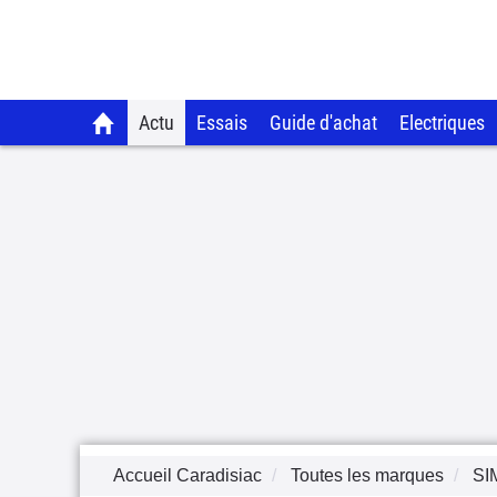
Actu
Essais
Guide d'achat
Electriques
Accueil Caradisiac
Toutes les marques
SI