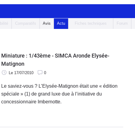
bilité
Comparatifs
Avis
Actu
Fiches techniques
Forum
Miniature : 1/43ème - SIMCA Aronde Elysée-
Matignon
Le 17/07/2010
0
Le saviez-vous ? L’Elysée-Matignon était une « édition
spéciale » (1) de grand luxe due à l’initiative du
concessionnaire Imbernotte.