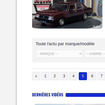
Toute l'actu par marque/modèle
«
1
2
3
4
5
6
7
(current)
DERNIÈRES VIDÉOS