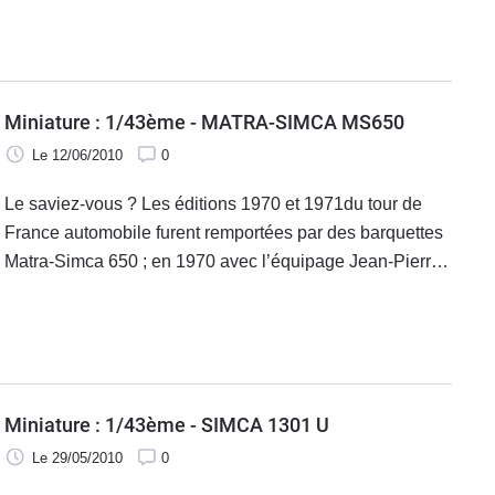
Miniature : 1/43ème - MATRA-SIMCA MS650
Le 12/06/2010
0
Le saviez-vous ? Les éditions 1970 et 1971du tour de
France automobile furent remportées par des barquettes
Matra-Simca 650 ; en 1970 avec l’équipage Jean-Pierre
Beltoise-Patrick Depailler et Jean Todt et en 1971
l’équipage Gérard Larrousse-Johnny Rives.
Miniature : 1/43ème - SIMCA 1301 U
Le 29/05/2010
0