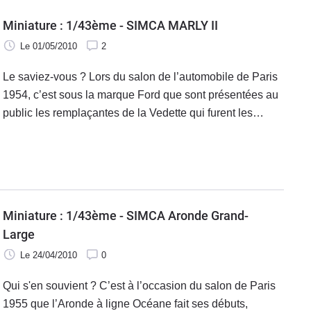
Miniature : 1/43ème - SIMCA MARLY II
Le 01/05/2010
2
Le saviez-vous ? Lors du salon de l’automobile de Paris
1954, c’est sous la marque Ford que sont présentées au
public les remplaçantes de la Vedette qui furent les
Trianon, Versailles, Régence et Marly. Elles n’entreront
officiellement dans la gamme Simca que quelques
semaines plus tard.
Miniature : 1/43ème - SIMCA Aronde Grand-
Large
Le 24/04/2010
0
Qui s'en souvient ? C’est à l’occasion du salon de Paris
1955 que l’Aronde à ligne Océane fait ses débuts,