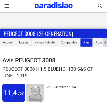
Connexion / Inscription
PEUGEOT 3008 (2E GENERATION)
Accueil
Accueil
Essais
Fiches fiabilité
Comparatifs
Avis
Actu
Actu
Essais
Avis
PEUGEOT 3008
PEUGEOT 3008 II 1.5 BLUEHDI 130 S&S GT
Guide
LINE - 2019
d'achat
le
15 juin 2022 à 13h43
Electriques
11,4
/20
Utilitaires