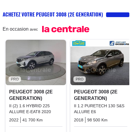
ACHETEZ VOTRE PEUGEOT 3008 (2E GENERATION)
En occasion
avec
PRO
PRO
PEUGEOT 3008 (2E
PEUGEOT 3008 (2E
GENERATION)
GENERATION)
II (2) 1.6 HYBRID 225
II 1.2 PURETECH 130 S&S
ALLURE E-EAT8 2020
ALLURE E6
2022
41 700 Km
Automatique
Hybrid_essence_electric
2018
98 500 Km
Manuelle