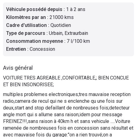
Flottes
Véhicule possédé depuis
:
1 à 2 ans
Auto
Kilomètres par an
:
21000 kms
Cadre d'utilisation
:
Quotidien
Services
Type de parcours
:
Urbain, Extraurbain
Consommation moyenne
:
7 l/100 km
Forum
Entretien
:
Concession
Moto
Avis général
Marques
VOITURE TRES AGREABLE ,CONFORTABLE,; BIEN CONCUE
ET BIEN INSONORISEE;
multiples problemes electroniques;tres mauvaise reception
radio,camera de recul qui ne s enclenche qu une fois sur
deux,start and stop defaillant de nonbreuses fois;detecteur
angle mort qui s allume sans raison;idem pour message
FREINEZ!!!,sans raison à 40km h et sans vehicule .....Voiture
ramenée de nombreuses fois en concession sans résultat et
avec mauvaise fois du garage:"on a rien trouvé;on a