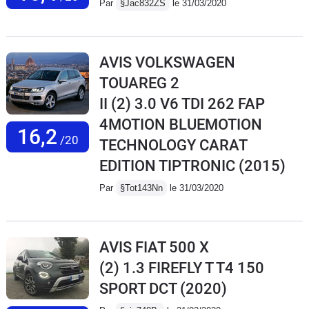
Par
§Jac832ZS
le 31/03/2020
AVIS VOLKSWAGEN
TOUAREG 2
II (2) 3.0 V6 TDI 262 FAP
4MOTION BLUEMOTION
16,2
/20
TECHNOLOGY CARAT
EDITION TIPTRONIC
(2015)
Par
§Tot143Nn
le 31/03/2020
AVIS FIAT 500 X
(2) 1.3 FIREFLY T T4 150
SPORT DCT
(2020)