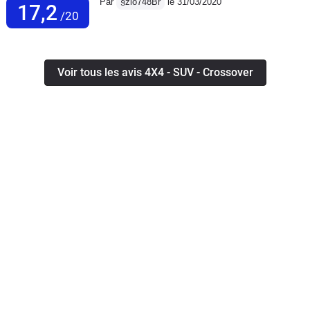
Par
§zio748Br
le 31/03/2020
17,2
/20
Voir tous les avis 4X4 - SUV - Crossover