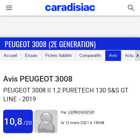
Connexion / Inscription
PEUGEOT 3008 (2E GENERATION)
Accueil
Accueil
Essais
Fiches fiabilité
Comparatifs
Avis
Actu
Actu
Essais
Avis
PEUGEOT 3008
PEUGEOT 3008 II 1.2 PURETECH 130 S&S GT
Guide
LINE - 2019
d'achat
Par
LEPROVOSTJP
Electriques
10,8
/20
le
12 mars 2021 à 15h08
Utilitaires