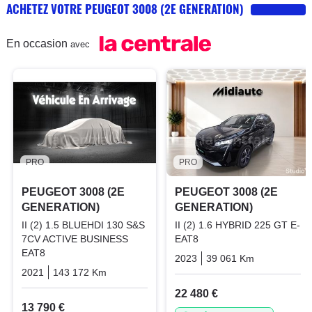
ACHETEZ VOTRE PEUGEOT 3008 (2E GENERATION)
En occasion
avec
PRO
PRO
PEUGEOT 3008 (2E
PEUGEOT 3008 (2E
GENERATION)
GENERATION)
II (2) 1.5 BLUEHDI 130 S&S
II (2) 1.6 HYBRID 225 GT E-
7CV ACTIVE BUSINESS
EAT8
EAT8
2023
39 061 Km
Automatiq
2021
143 172 Km
Automatique
Diesel
22 480 €
13 790 €