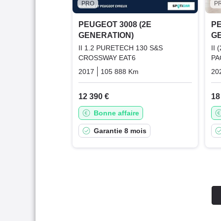
PRO
P
PEUGEOT 3008 (2E
PE
GENERATION)
G
II 1.2 PURETECH 130 S&S
II
CROSSWAY EAT6
PA
2017
105 888 Km
Automatique
Essence
20
12 390 €
18
Bonne affaire
Garantie 8 mois