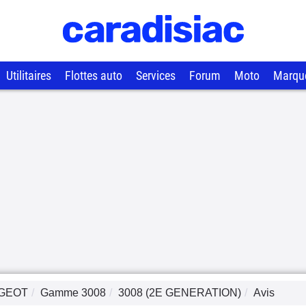
Utilitaires
Flottes auto
Services
Forum
Moto
Marqu
GEOT
Gamme
3008
3008 (2E GENERATION)
Avis