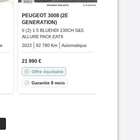
PRO
Bonne affai
PEUGEOT 3008 (2E
Garantie 1
GENERATION)
II (2) 1.5 BLUEHDI 130CH S&S
ALLURE PACK EAT8
ue
Essence
2022
82 780 Km
Automatique
Diesel
21 990 €
Offre équitable
Garantie 8 mois