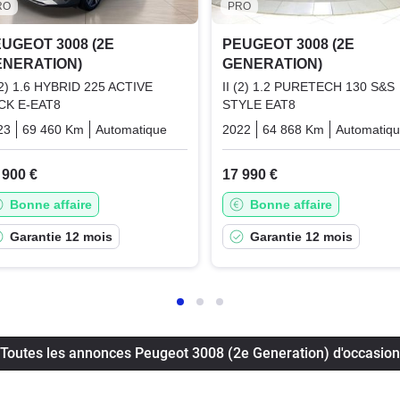
RO
PRO
UGEOT 3008 (2E
PEUGEOT 3008 (2E
ENERATION)
GENERATION)
 (2) 1.6 HYBRID 225 ACTIVE
II (2) 1.2 PURETECH 130 S&S
CK E-EAT8
STYLE EAT8
23
69 460 Km
Automatique
Hybrid_essence_electric
2022
64 868 Km
Automatiq
 900 €
17 990 €
Bonne affaire
Bonne affaire
Garantie 12 mois
Garantie 12 mois
Toutes les annonces Peugeot 3008 (2e Generation) d'occasion