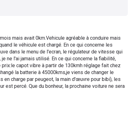
3 mois mais avait 0km.Vehicule agréable à conduire mais
and le véhicule est chargé. En ce qui concerne les
trouve dans le menu de l'ecran, le régulateur de vitesse qui
je ne l'ai jamais utilisé. En ce qui concerne la fiabilité,
e prix:le capot vibre à partir de 130kmh réglage fait chez
 changé la batterie à 45000kms,je viens de changer le
s en charge par peugeot, la main d'œuvre pour bibi), les
ur est percé. Que du bonheur, la prochaine voiture ne sera