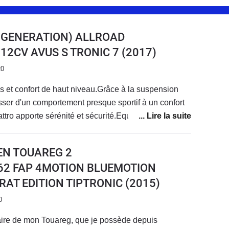
E GENERATION) ALLROAD
18 12CV AVUS S TRONIC 7
(2017)
20
 et confort de haut niveau.Grâce à la suspension
ser d'un comportement presque sportif à un confort
tro apporte sérénité et sécurité.Equipement complet
adaptatif.Le système multimédia est un peu dépassé
donc les dernières fonctions de votre
EN TOUAREG 2
ème rencontré.
I 262 FAP 4MOTION BLUEMOTION
AT EDITION TIPTRONIC
(2015)
0
aire de mon Touareg, que je possède depuis