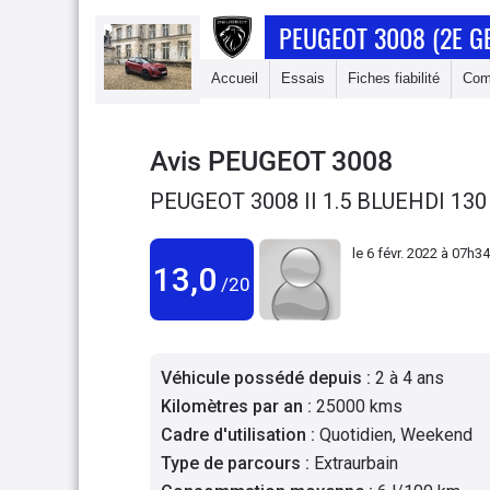
PEUGEOT 3008 (2E G
Accueil
Essais
Fiches fiabilité
Com
Avis
PEUGEOT 3008
PEUGEOT 3008 II 1.5 BLUEHDI 130
le
6 févr. 2022 à 07h34
13,0
/20
Véhicule possédé depuis
:
2 à 4 ans
Kilomètres par an
:
25000 kms
Cadre d'utilisation
:
Quotidien, Weekend
Type de parcours
:
Extraurbain