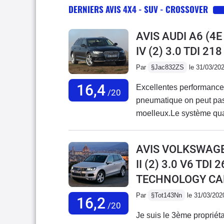
DERNIERS AVIS 4X4 - SUV - CROSSOVER
AVIS AUDI A6 (4
IV (2) 3.0 TDI 2
Par
§Jac832ZS
le 31/03/20
16,4
Excellentes performances
/20
pneumatique on peut pas
moelleux.Le système quat
sauf manque régulateur 
mais inclut Audroid auto 
AVIS VOLKSWAG
smartphone.Aucun probl
II (2) 3.0 V6 TD
TECHNOLOGY CAR
Par
§Tot143Nn
le 31/03/202
16,2
/20
Je suis le 3ème propriét