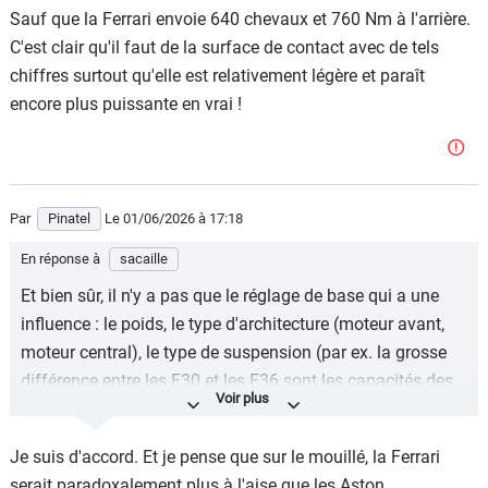
Sauf que la Ferrari envoie 640 chevaux et 760 Nm à l'arrière.
C'est clair qu'il faut de la surface de contact avec de tels
chiffres surtout qu'elle est relativement légère et paraît
encore plus puissante en vrai !
Par
Pinatel
Le 01/06/2026
à 17:18
En réponse à
sacaille
Et bien sûr, il n'y a pas que le réglage de base qui a une
influence : le poids, le type d'architecture (moteur avant,
moteur central), le type de suspension (par ex. la grosse
différence entre les E30 et les E36 sont les capacités des
E36 à garder les roues arrière au sol avec le même carro
quelque soit la situation de conduite, pour des raisons de
Je suis d'accord. Et je pense que sur le mouillé, la Ferrari
tripaille de suspat' que je suis honnêtement incapable
serait paradoxalement plus à l'aise que les Aston.