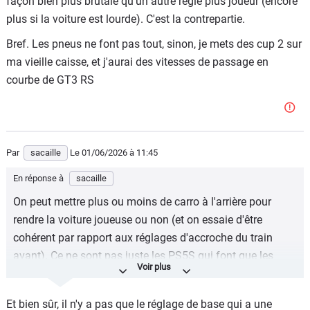
façon bien plus brutale qu'un autre réglé plus joueur (encore
plus si la voiture est lourde). C'est la contrepartie.
Bref. Les pneus ne font pas tout, sinon, je mets des cup 2 sur
ma vieille caisse, et j'aurai des vitesses de passage en
courbe de GT3 RS
Par
sacaille
Le 01/06/2026
à 11:45
En réponse à
sacaille
On peut mettre plus ou moins de carro à l'arrière pour
rendre la voiture joueuse ou non (et on essaie d'être
cohérent par rapport aux réglages d'accroche du train
avant). Ce ne sont pas juste les PS5S qui font que les
Aston "tiennent" sur le sec.
Par ailleurs, un train arrière réglé verrouillé finira quand
Et bien sûr, il n'y a pas que le réglage de base qui a une