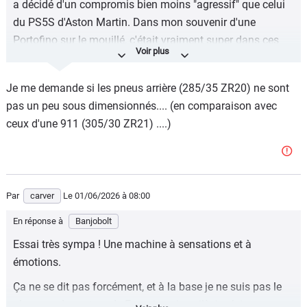
a décidé d'un compromis bien moins "agressif" que celui
du PS5S d'Aston Martin. Dans mon souvenir d'une
Portofino sur le mouillé, c'était vraiment super dans ces
conditions alors qu'au contraire, d'autres journalistes
m'ont dit avoir beaucoup galéré sur le mouillé en Vantage
Je me demande si les pneus arrière (285/35 ZR20) ne sont
S et DB12 S (avec ces mêmes PS5S). C'est d'ailleurs un
pas un peu sous dimensionnés.... (en comparaison avec
biais important de nos essais : on a tendance à vouloir
ceux d'une 911 (305/30 ZR21) ....)
d'abord les essayer dans les conditions parfaites pour ces
sportives (bitume bien sec) avec peu de temps de roulage
sur le mouillé. En revanche, en se disant qu'on laisse de
toute façon souvent ces caisses au garage quand il fait
Par
carver
Le 01/06/2026
à 08:00
moche et qu'on les pousse rarement sur le mouillé, la
stratégie d'avoir des pneus plus optimisés pour le sec se
En réponse à
Banjobolt
comprend aussi.
Essai très sympa ! Une machine à sensations et à
émotions.
Ça ne se dit pas forcément, et à la base je ne suis pas le
plus grand amateur de Ferrari, mais voilà, je n’aime pas