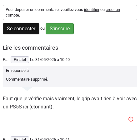
Flottes
Pour déposer un commentaire, veuillez vous
identifier
ou
créer un
Auto
compte
.
Se connecter
S'inscrire
ou
Services
Forum
Lire les commentaires
Par
Pinatel
Le 31/05/2026
à 10:40
Moto
En réponse à
Marques
Commentaire supprimé.
Faut que je vérifie mais vraiment, le grip avait rien à voir avec
un PS5S ici (étonnant).
Par
Pinatel
Le 31/05/2026
à 10:41