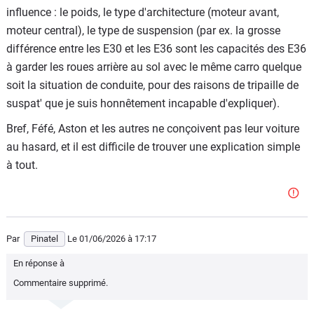
même par décrocher, si on le pousse à mort (surtout avec
influence : le poids, le type d'architecture (moteur avant,
une propulsion puissante)... ou sur l'humide, et le fera de
moteur central), le type de suspension (par ex. la grosse
façon bien plus brutale qu'un autre réglé plus joueur
différence entre les E30 et les E36 sont les capacités des E36
(encore plus si la voiture est lourde). C'est la contrepartie.
à garder les roues arrière au sol avec le même carro quelque
soit la situation de conduite, pour des raisons de tripaille de
Bref. Les pneus ne font pas tout, sinon, je mets des cup 2
suspat' que je suis honnêtement incapable d'expliquer).
sur ma vieille caisse, et j'aurai des vitesses de passage en
courbe de GT3 RS
Bref, Féfé, Aston et les autres ne conçoivent pas leur voiture
au hasard, et il est difficile de trouver une explication simple
à tout.
Par
Pinatel
Le 01/06/2026
à 17:17
En réponse à
Commentaire supprimé.