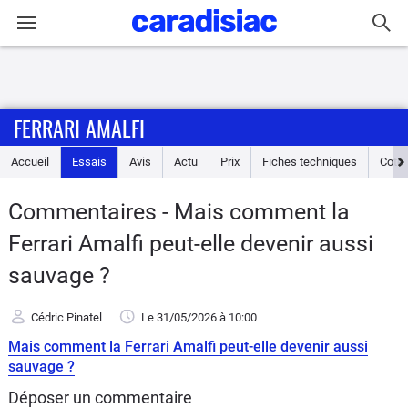
Connexion / Inscription
FERRARI AMALFI
Accueil
Accueil
Essais
Avis
Actu
Prix
Fiches techniques
Cote
Actu
Commentaires - Mais comment la
Essais
Ferrari Amalfi peut-elle devenir aussi
Guide
sauvage ?
d'achat
Cédric Pinatel
Le 31/05/2026
à 10:00
Electriques
Mais comment la Ferrari Amalfi peut-elle devenir aussi
sauvage ?
Utilitaires
Déposer un commentaire