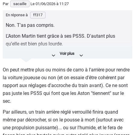
Par
sacaille
Le 01/06/2026
à 11:27
En réponse à
ff317
Non. T'as pas compris.
L'Aston Martin tient grâce à ses PS5S. D'autant plus
qu'elle est bien plus lourde.
Et l'article explique que c'est bien les pneus qui font
défaut à cette Amalfi, et que c'est justement un monstre
On peut mettre plus ou moins de carro à l'arrière pour rendre
d'efficacité. Elle est mieux que la Vantage S également. La
la voiture joueuse ou non (et on essaie d'être cohérent par
boîte, le système SSC, toute l'électronique embarquée là,
rapport aux réglages d'accroche du train avant). Ce ne sont
sont au dessus de tout la gamme AM sur la piste.
pas juste les PS5S qui font que les Aston "tiennent" sur le
sec.
Par ailleurs, un train arrière réglé verrouillé finira quand
même par décrocher, si on le pousse à mort (surtout avec
une propulsion puissante)... ou sur l'humide, et le fera de