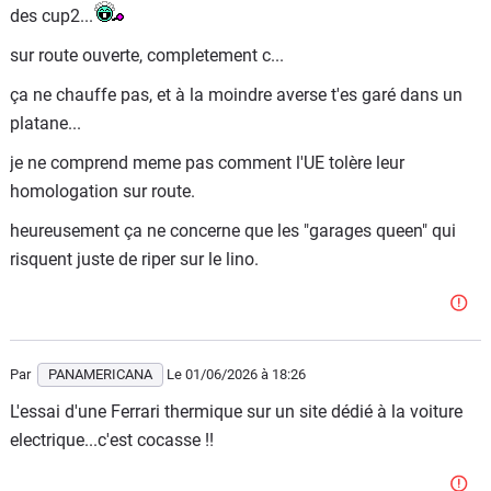
Par ailleurs, un train arrière réglé verrouillé finira quand
des cup2...
même par décrocher, si on le pousse à mort (surtout avec
sur route ouverte, completement c...
une propulsion puissante)... ou sur l'humide, et le fera de
façon bien plus brutale qu'un autre réglé plus joueur
ça ne chauffe pas, et à la moindre averse t'es garé dans un
(encore plus si la voiture est lourde). C'est la contrepartie.
platane...
Bref. Les pneus ne font pas tout, sinon, je mets des cup 2
je ne comprend meme pas comment l'UE tolère leur
sur ma vieille caisse, et j'aurai des vitesses de passage en
homologation sur route.
courbe de GT3 RS
heureusement ça ne concerne que les "garages queen" qui
risquent juste de riper sur le lino.
Par
PANAMERICANA
Le 01/06/2026
à 18:26
L'essai d'une Ferrari thermique sur un site dédié à la voiture
electrique...c'est cocasse !!