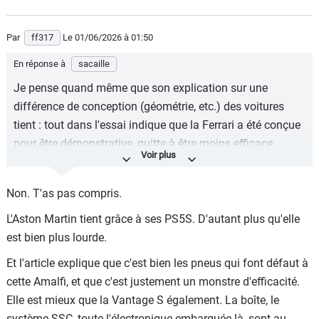
Par
ff317
Le 01/06/2026
à 01:50
En réponse à
sacaille
Je pense quand même que son explication sur une
différence de conception (géométrie, etc.) des voitures
tient : tout dans l'essai indique que la Ferrari a été conçue
pour être démonstrative, quitte à être moins efficace,
là ou les Aston tiennent à mort sur le sec, quitte à être
vraiment délicates sur le mouillé. Les pneus jouent, mais
Non. T'as pas compris.
c'est surtout signe de réglages plus verrouillés
L'Aston Martin tient grâce à ses PS5S. D'autant plus qu'elle
est bien plus lourde.
Et l'article explique que c'est bien les pneus qui font défaut à
cette Amalfi, et que c'est justement un monstre d'efficacité.
Elle est mieux que la Vantage S également. La boîte, le
système SSC, toute l'électronique embarquée là, sont au