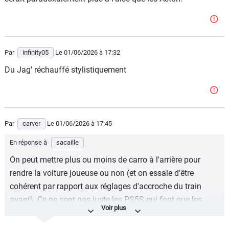
d'expliquer).
Bref, Féfé, Aston et les autres ne conçoivent pas leur
voiture au hasard, et il est difficile de trouver une
explication simple à tout.
Par
infinity05
Le 01/06/2026
à 17:32
Du Jag' réchauffé stylistiquement
Par
carver
Le 01/06/2026
à 17:45
En réponse à
sacaille
On peut mettre plus ou moins de carro à l'arrière pour
rendre la voiture joueuse ou non (et on essaie d'être
cohérent par rapport aux réglages d'accroche du train
avant). Ce ne sont pas juste les PS5S qui font que les
Aston "tiennent" sur le sec.