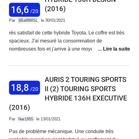
16,6
(2016)
/20
Par
§Bal888SL
le 30/01/2021
rès satisfait de cette hybride Toyota. Le coffre est très
spacieux. J'ai mesuré la consommation de
nombreuses fois et j'arrive à une moyenne de 5.3
litres/100km ce qui est très bien compte tenu que la
voiture est souvent chargée avec 2 enfants et des
affaires. Coté fiabilité, après 4 ans et presque 100 000
AURIS 2 TOURING SPORTS
km, je n'ai eu AUCUN soucis. Je n'ai rien dépensé en
18,8
II (2) TOURING SPORTS
/20
dehors des frais d'entretien Toyota classique +
HYBRIDE 136H EXECUTIVE
plaquette et disques à 70 000km ce qui est normal.
Sinon la voiture a quelques petits défauts :Le moteur
(2016)
mouline dans les montées, surtout sur autoroute. La
Par
Nar1955
le 13/01/2021
voiture sonne et bip de facons agaçante sans que l'on
connaisse parfois la raison. Bip de recul très gênant.
Pas de problème mécanique. Une conduite très
Gps constructeur pas au niveau. Barres de toit Toyota