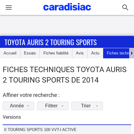
Connexion / Inscription
TOYOTA AURIS 2 TOURING SPORTS
Accueil
Accueil
Essais
Fiches fiabilité
Avis
Actu
Fiches techniq
Actu
FICHES TECHNIQUES TOYOTA AURIS
Essais
2 TOURING SPORTS DE 2014
Guide
d'achat
Affiner votre recherche :
Année
Filtrer
Trier
Electriques
Versions
Utilitaires
II TOURING SPORTS 100 VVT-I ACTIVE