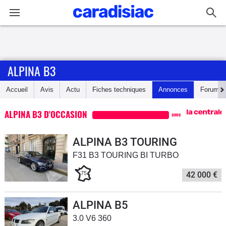
Connexion / Inscription
ALPINA B3
Accueil
Accueil
Avis
Actu
Fiches techniques
Annonces
Forum
Actu
ALPINA B3 D'OCCASION
avec
Essais
ALPINA B3 TOURING
Guide
F31 B3 TOURING BI TURBO
d'achat
75
42 000 €
Electriques
ALPINA B5
Utilitaires
3.0 V6 360