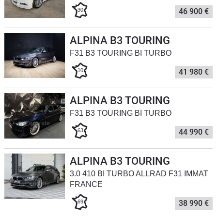
30
46 900 €
Flottes
Auto
ALPINA B3 TOURING
Services
F31 B3 TOURING BI TURBO
10
41 980 €
Forum
Moto
ALPINA B3 TOURING
F31 B3 TOURING BI TURBO
Marques
63
44 990 €
ALPINA B3 TOURING
3.0 410 BI TURBO ALLRAD F31 IMMAT
FRANCE
69
38 990 €