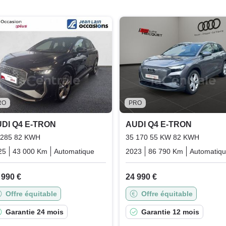
RO
PRO
DI Q4 E-TRON
AUDI Q4 E-TRON
 285 82 KWH
35 170 55 KW 82 KWH
25
43 000 Km
Automatique
Electric
2023
86 790 Km
Automatiq
 990 €
24 990 €
Offre équitable
Offre équitable
Garantie 24 mois
Garantie 12 mois