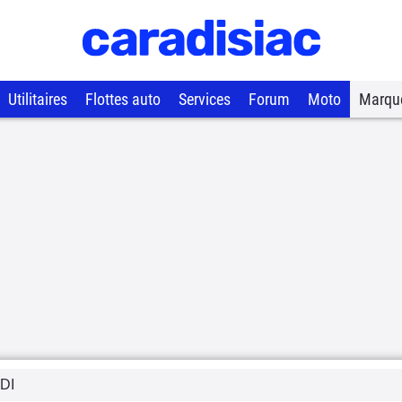
Utilitaires
Flottes auto
Services
Forum
Moto
Marqu
DI