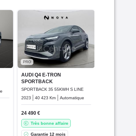
PRO
AUDI Q4 E-T
SPORTBACK
SPORTBACK 40 
LINE
2022
71 414 K
33 790 €
PRO
Offre équit
AUDI Q4 E-TRON
SPORTBACK
Garantie 2
SPORTBACK 35 55KWH S LINE
ue
Electric
2023
40 423 Km
Automatique
Electric
24 490 €
Très bonne affaire
Garantie 12 mois