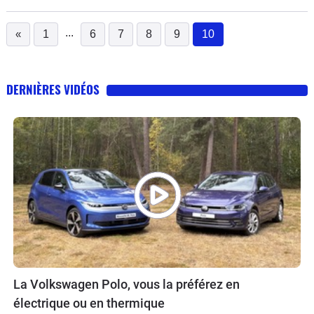
...
«
1
6
7
8
9
10
(current)
DERNIÈRES VIDÉOS
La Volkswagen Polo, vous la préférez en
électrique ou en thermique