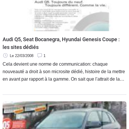
Flottes
Auto
Services
Audi Q5, Seat Bocanegra, Hyundai Genesis Coupe :
Forum
les sites dédiés
Le 22/03/2008
1
Moto
Cela devient une norme de communication: chaque
nouveauté a droit à son microsite dédié, histoire de la mettre
Marques
en avant par rapport à la gamme. On sait que l'attrait de la
nouveauté est une des principales raisons d'achat, alors
autant en