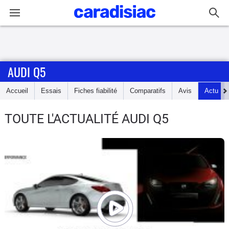
Connexion / Inscription
AUDI Q5
Accueil
Accueil
Essais
Fiches fiabilité
Comparatifs
Avis
Actu
Actu
TOUTE L'ACTUALITÉ AUDI Q5
Essais
Guide
d'achat
Electriques
Utilitaires