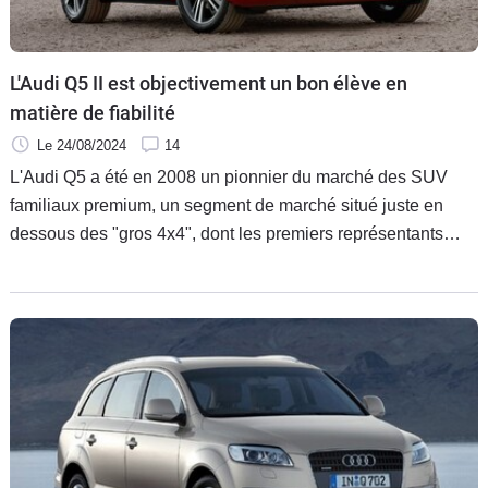
Flottes
Auto
L'Audi Q5 II est objectivement un bon élève en
Services
matière de fiabilité
Le 24/08/2024
14
Forum
L'Audi Q5 a été en 2008 un pionnier du marché des SUV
familiaux premium, un segment de marché situé juste en
Moto
dessous des "gros 4x4", dont les premiers représentants
premium ont été les Mercedes Classe M en 1997 et le BMW
Marques
X5 en 1999.