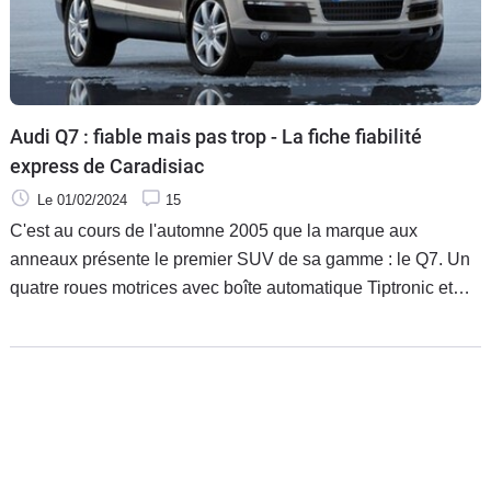
Audi Q7 : fiable mais pas trop - La fiche fiabilité
express de Caradisiac
Le 01/02/2024
15
C'est au cours de l'automne 2005 que la marque aux
anneaux présente le premier SUV de sa gamme : le Q7. Un
quatre roues motrices avec boîte automatique Tiptronic et
sept places de série. Avec ses 5,10 m de long, et un poids
de 2,2 tonnes, autant dire que le Q7 ne fait pas dans le
détail, et ne passe pas inaperçu.