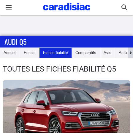
Connexion / Inscription
AUDI Q5
Accueil
Accueil
Essais
Fiches fiabilité
Comparatifs
Avis
Actu
Actu
TOUTES LES FICHES FIABILITÉ Q5
Essais
Guide
d'achat
Electriques
Utilitaires