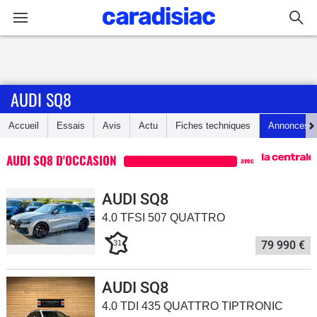
Connexion / Inscription
AUDI SQ8
Accueil
Accueil
Essais
Avis
Actu
Fiches techniques
Annonces
Actu
AUDI SQ8 D'OCCASION
avec
Essais
AUDI SQ8
Guide
4.0 TFSI 507 QUATTRO
d'achat
31
79 990 €
Electriques
AUDI SQ8
Utilitaires
4.0 TDI 435 QUATTRO TIPTRONIC