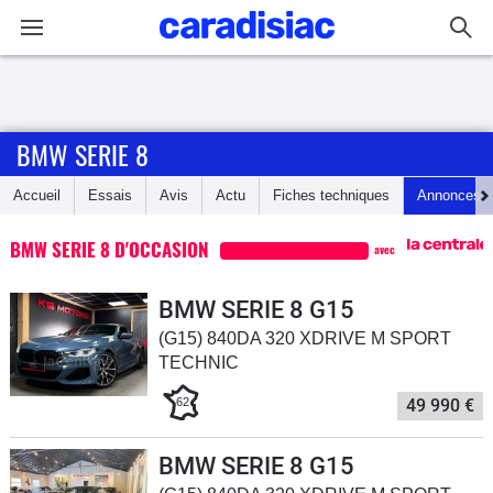
Connexion / Inscription
BMW SERIE 8
Accueil
Accueil
Essais
Avis
Actu
Fiches techniques
Annonces
Actu
BMW SERIE 8 D'OCCASION
avec
Essais
BMW SERIE 8 G15
Guide
(G15) 840DA 320 XDRIVE M SPORT
d'achat
TECHNIC
Electriques
62
49 990 €
Utilitaires
BMW SERIE 8 G15