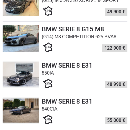
(G15) 840DA 320 XDRIVE M SPORT
Flottes
44
49 900 €
Auto
Services
BMW SERIE 8 G15 M8
(G14) M8 COMPETITION 625 BVA8
Forum
66
122 900 €
Moto
BMW SERIE 8 E31
850IA
Marques
25
48 990 €
BMW SERIE 8 E31
840CIA
78
55 000 €