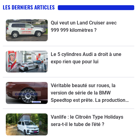
LES DERNIERS ARTICLES
Qui veut un Land Cruiser avec
999 999 kilomètres ?
Le 5 cylindres Audi a droit à une
expo rien que pour lui
Véritable beauté sur roues, la
version de série de la BMW
Speedtop est prête. La production
de ce break de chasse sera limitée à
70 exemplaires.
Vanlife : le Citroën Type Holidays
sera-t-il le tube de l’été ?