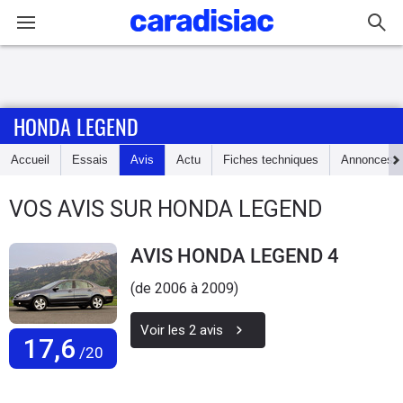
Connexion / Inscription
HONDA LEGEND
Accueil
Accueil
Essais
Avis
Actu
Fiches techniques
Annonces
Actu
VOS AVIS SUR HONDA LEGEND
Essais
AVIS HONDA LEGEND 4
Guide
d'achat
(de 2006 à 2009)
Voir les
2
avis
Electriques
17,6
/20
Utilitaires