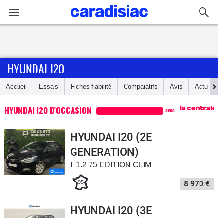
Connexion / Inscription
HYUNDAI I20
Accueil
Accueil
Essais
Fiches fiabilité
Comparatifs
Avis
Actu
Actu
HYUNDAI I20 D'OCCASION
avec
Essais
HYUNDAI I20 (2E
Guide
GENERATION)
d'achat
II 1.2 75 EDITION CLIM
Electriques
95
8 970 €
Utilitaires
HYUNDAI I20 (3E