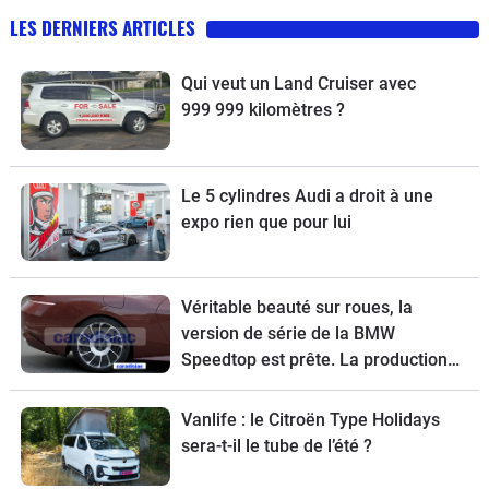
LES DERNIERS ARTICLES
Qui veut un Land Cruiser avec
999 999 kilomètres ?
Le 5 cylindres Audi a droit à une
expo rien que pour lui
Véritable beauté sur roues, la
version de série de la BMW
Speedtop est prête. La production
de ce break de chasse sera limitée à
70 exemplaires.
Vanlife : le Citroën Type Holidays
sera-t-il le tube de l’été ?