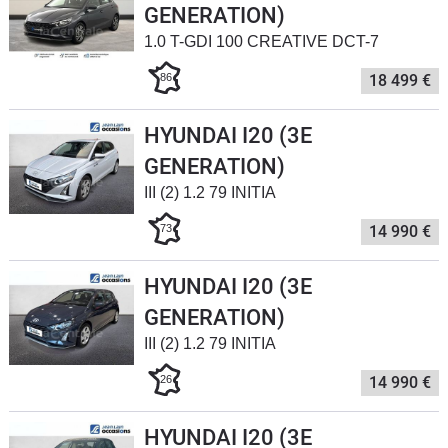
GENERATION)
Flottes
1.0 T-GDI 100 CREATIVE DCT-7
Auto
86
18 499 €
Services
HYUNDAI I20 (3E
Forum
GENERATION)
III (2) 1.2 79 INITIA
Moto
73
14 990 €
Marques
HYUNDAI I20 (3E
GENERATION)
III (2) 1.2 79 INITIA
26
14 990 €
HYUNDAI I20 (3E