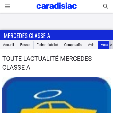
Connexion / Inscription
MERCEDES CLASSE A
Accueil
Accueil
Essais
Fiches fiabilité
Comparatifs
Avis
Actu
Actu
TOUTE L'ACTUALITÉ MERCEDES
Essais
CLASSE A
Guide
d'achat
Electriques
Utilitaires