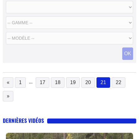
OK
...
«
1
17
18
19
20
21
22
(current)
»
DERNIÈRES VIDÉOS