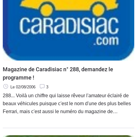
Flottes
Auto
Services
Forum
Moto
Magazine de Caradisiac n° 288, demandez le
programme !
Marques
Le 02/08/2006
3
288... Voilà un chiffre qui laisse rêveur l'amateur éclairé de
beaux véhicules puisque c'est le nom d'une des plus belles
Ferrari, mais c'est aussi le numéro du magazine de
Caradisiac de cette semaine qui, ignorant la chaleur
estivale, vous