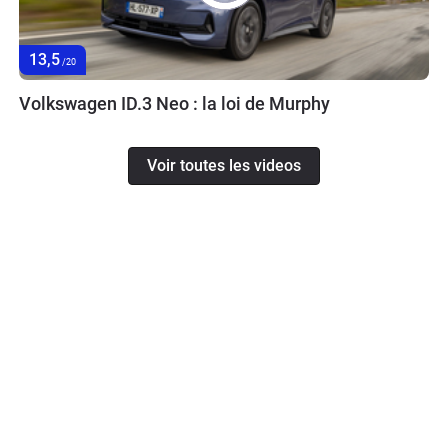
13,5
/20
Volkswagen ID.3 Neo : la loi de Murphy
Voir toutes les videos