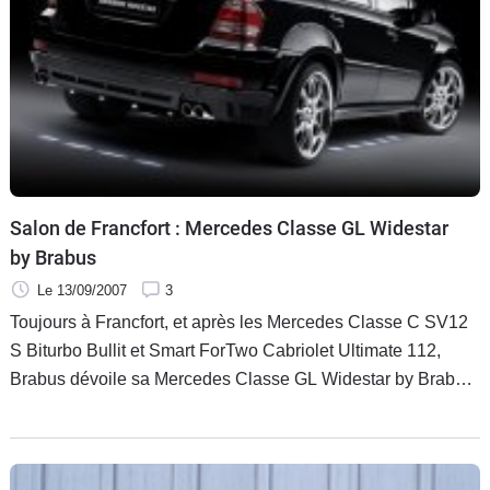
Flottes
Auto
Services
Forum
Moto
Salon de Francfort : Mercedes Classe GL Widestar
by Brabus
Marques
Le 13/09/2007
3
Toujours à Francfort, et après les Mercedes Classe C SV12
S Biturbo Bullit et Smart ForTwo Cabriolet Ultimate 112,
Brabus dévoile sa Mercedes Classe GL Widestar by Brabus
qui n’est pas sans nous rappeler la Mercedes Classe ML63
Widestar.