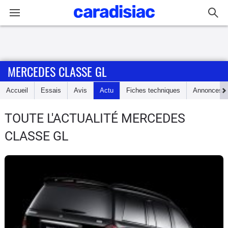
Connexion / Inscription
MERCEDES CLASSE GL
Accueil
Accueil
Essais
Avis
Actu
Fiches techniques
Annonces
Actu
TOUTE L'ACTUALITÉ MERCEDES
Essais
CLASSE GL
Guide
d'achat
Electriques
Utilitaires