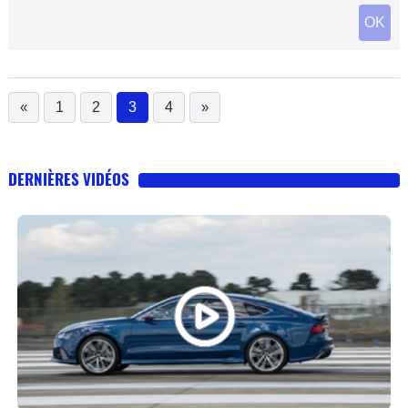
OK
«
1
2
3
4
»
(current)
DERNIÈRES VIDÉOS