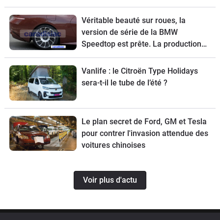
Véritable beauté sur roues, la
version de série de la BMW
Speedtop est prête. La production
de ce break de chasse sera limitée à
70 exemplaires.
Vanlife : le Citroën Type Holidays
sera-t-il le tube de l’été ?
Le plan secret de Ford, GM et Tesla
pour contrer l'invasion attendue des
voitures chinoises
Voir plus d'actu