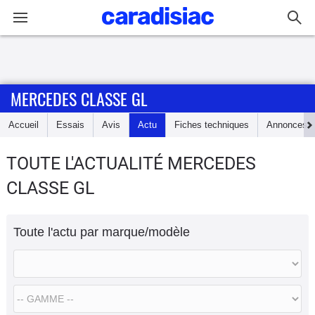
Connexion / Inscription
MERCEDES CLASSE GL
Accueil
Accueil
Essais
Avis
Actu
Fiches techniques
Annonces
Actu
TOUTE L'ACTUALITÉ MERCEDES
Essais
CLASSE GL
Guide
d'achat
Toute l'actu par marque/modèle
Electriques
Utilitaires