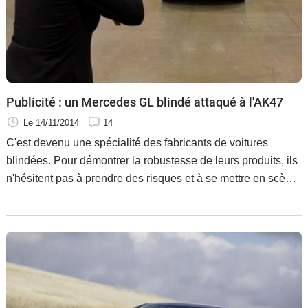
Publicité : un Mercedes GL blindé attaqué à l'AK47
Le 14/11/2014
14
C'est devenu une spécialité des fabricants de voitures
blindées. Pour démontrer la robustesse de leurs produits, ils
n'hésitent pas à prendre des risques et à se mettre en scène
en s'installant derrière la vitre qui va recevoir une rafale
d'arme automatique. Bref, si vous voulez savoir ce que c'est
d'être un magnat à la tête d'une entreprise sensible attaqué
par quelques dangereux rivaux, regardez cette vidéo à la
suite.